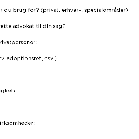
r du brug for? (privat, erhverv, specialområder)
ette advokat til din sag?
Privatpersoner:
rv, adoptionsret, osv.)
ligkøb
 Virksomheder: