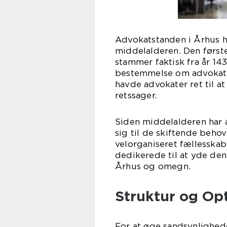
Advokatstanden i Århus har
middelalderen. Den første
stammer faktisk fra år 143
bestemmelse om advokate
havde advokater ret til a
retssager.
Siden middelalderen har a
sig til de skiftende behov
velorganiseret fællesskab
dedikerede til at yde den 
Århus og omegn.
Struktur og Opt
For at øge sandsynligheden