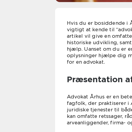
Hvis du er bosiddende i Å
vigtigt at kende til “advo
artikel vil give en omfat
historiske udvikling, samt
hjælp. Uanset om du er en
oplysninger hjælpe dig me
for en advokat.
Præsentation a
Advokat Århus er en beteg
fagfolk, der praktiserer i
juridiske tjenester til b
kan omfatte retssager, rå
arveanliggender, firma- o