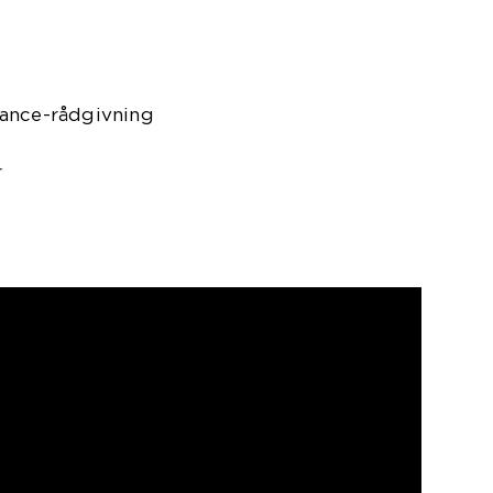
iance-rådgivning
r