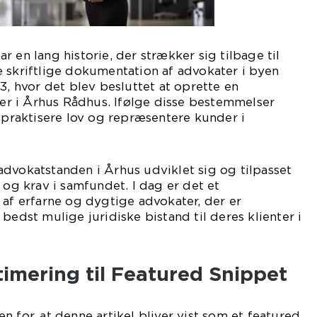
 en lang historie, der strækker sig tilbage til
 skriftlige dokumentation af advokater i byen
3, hvor det blev besluttet at oprette en
r i Århus Rådhus. Ifølge disse bestemmelser
t praktisere lov og repræsentere kunder i
dvokatstanden i Århus udviklet sig og tilpasset
 og krav i samfundet. I dag er det et
 af erfarne og dygtige advokater, der er
bedst mulige juridiske bistand til deres klienter i
imering til Featured Snippet
 for, at denne artikel bliver vist som et featured