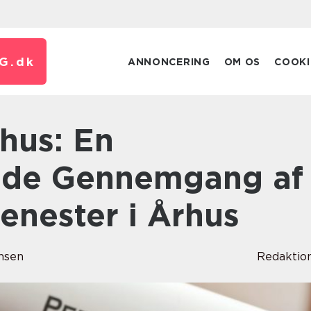
G.
dk
ANNONCERING
OM OS
COOKI
de Gennemgang af
jenester i Århus
nsen
Redaktio