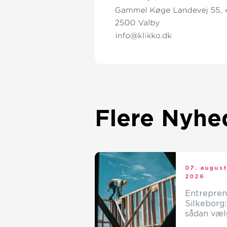
Flere Nyhe
07. augus
2026
Entrepren
Silkeborg:
sådan væl
du den re