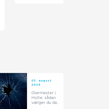
rene
03. august
2026
Glarmester i
Holte: sådan
vælger du den
rette fagmand