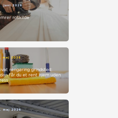
. juni 2026
ømrer roskilde
. maj 2026
ivat rengøring grindsted:
dan får du et rent hjem uden
ress
. maj 2026