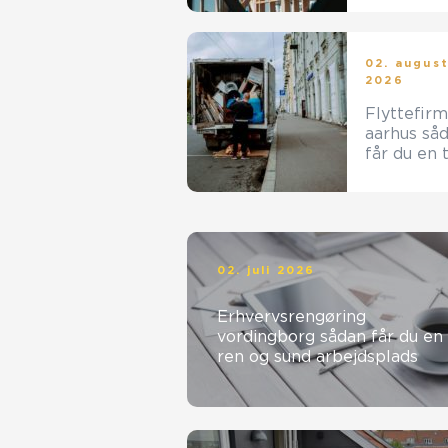
samarbejd
tner
02. augus
2026
Flyttefir
aarhus sådan
får du en 
og effekti
flytning
02. juli 2026
Erhvervsrengøring
vordingborg sådan får du en
ren og sund arbejdsplads