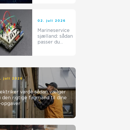
til dine
glasopgaver
02. juli 2026
Marineservice
sjælland: sådan
passer du
bedst på din
båd
. juli 2026
ktriker varde sådan vælger
 den rigtige fagmand til dine
l-opgaver