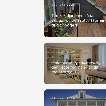
30. juni 2026
Tømrer djursland sådan
vælger du den rette fagman
til dit byggeri
04. juni 2026
Maler aalborg sådan vælger du
den rette fagmand til dit
malerprojekt
09. maj 2026