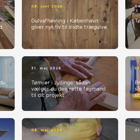
08. juni 2026
04
Gulvafhøvling i København:
T
d
giver nyt liv til slidte trægulve
31. maj 2026
31
Tømrer i Jyllinge: sådan
Pr
vælger du den rette fagmand
så
til dit projekt
st
08. maj 2026
01