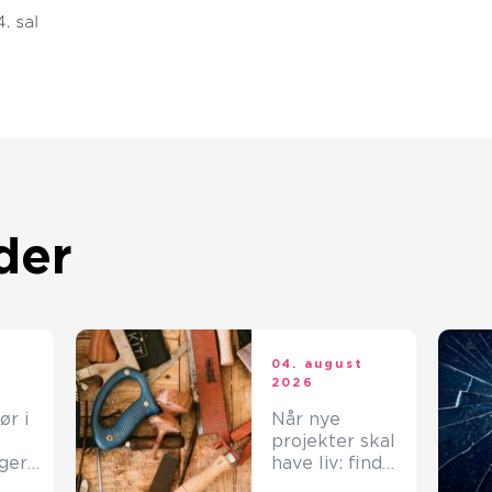
der
t
04. august
2026
ør i
Når nye
projekter skal
ger
have liv: find
tte
den rette