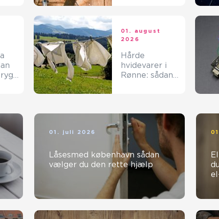
spar
tømrer på
Langeland
t
01. august
2026
ma
Hårde
hvidevarer i
tryg
Rønne: sådan
v
får du mest
muligt ud af
dine maskiner
01. juli 2026
01
Låsesmed københavn sådan
Ele
vælger du den rette hjælp
du
e