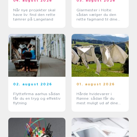
04. august 2026
03. august 2026
Når nye projekter skal
Glarmester i Holte:
have liv: find den rette
sådan vælger du den
tømrer på Langeland
rette fagmand til dine
glasopgaver
02. august 2026
01. august 2026
Flyttefirma aarhus sådan
Hårde hvidevarer i
får du en tryg og effektiv
Rønne: sådan får du
flytning
mest muligt ud af dine
maskiner