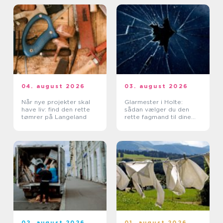
04. august 2026
03. august 2026
Når nye projekter skal
Glarmester i Holte:
have liv: find den rette
sådan vælger du den
tømrer på Langeland
rette fagmand til dine
glasopgaver
02. august 2026
01. august 2026