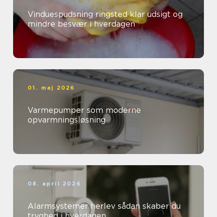
Vinduespudsning ringsted klar udsigt og
mindre besvær i hverdagen
01. maj 2026
Varmepumper som moderne
opvarmningsløsning
08. april 2026
Alarmsystemer herlev sådan skaber du
tryghed i hverdagen