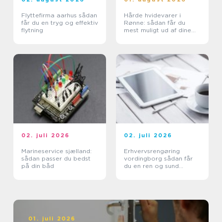
Flyttefirma aarhus sådan
Hårde hvidevarer i
får du en tryg og effektiv
Rønne: sådan får du
flytning
mest muligt ud af dine
maskiner
02. juli 2026
02. juli 2026
Marineservice sjælland:
Erhvervsrengøring
sådan passer du bedst
vordingborg sådan får
på din båd
du en ren og sund
arbejdsplads
01. juli 2026