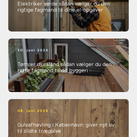
Elektriker varde sådan vælger du den
rigtige fagmand til dine el-opgaver
30. juni 2026
Tømrer djursland sådan vælger du den
rette fagmand til dit byggeri
08. juni 2026
Gulvafhøvling i København: giver nyt liv
til slidte trægulve