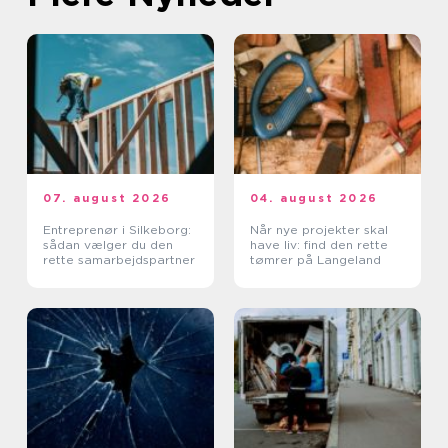
07. august 2026
04. august 2026
Entreprenør i Silkeborg:
Når nye projekter skal
sådan vælger du den
have liv: find den rette
rette samarbejdspartner
tømrer på Langeland