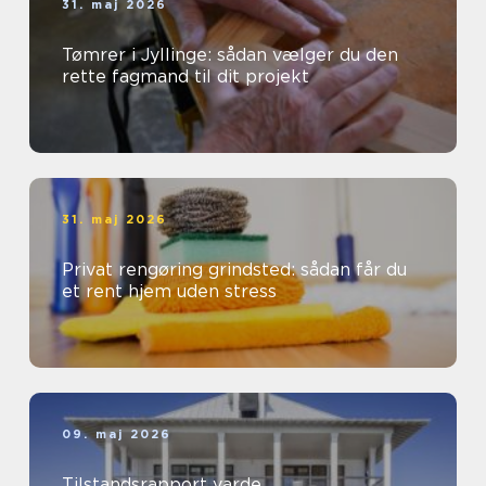
31. maj 2026
Tømrer i Jyllinge: sådan vælger du den
rette fagmand til dit projekt
31. maj 2026
Privat rengøring grindsted: sådan får du
et rent hjem uden stress
09. maj 2026
Tilstandsrapport varde