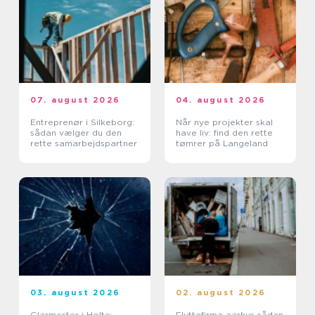
07. august 2026
04. august 2026
Entreprenør i Silkeborg:
Når nye projekter skal
sådan vælger du den
have liv: find den rette
rette samarbejdspartner
tømrer på Langeland
03. august 2026
02. august 2026
Glarmester i Holte:
Flyttefirma aarhus sådan