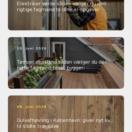
Elektriker varde sådan vælger du den
rigtige fagmand til dine el-opgaver
30. juni 2026
Tømrer djursland sådan vælger du den
rette fagmand til dit byggeri
08. juni 2026
Gulvafhøvling i København: giver nyt liv
til slidte trægulve