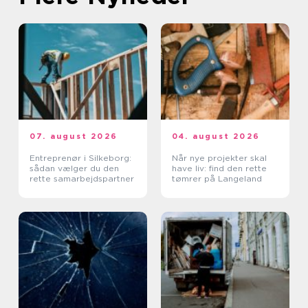
07. august 2026
04. august 2026
Entreprenør i Silkeborg:
Når nye projekter skal
sådan vælger du den
have liv: find den rette
rette samarbejdspartner
tømrer på Langeland