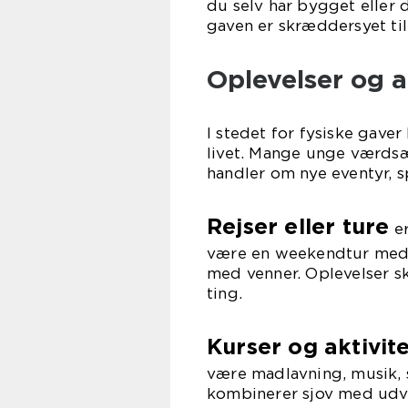
du selv har bygget eller de
gaven er skræddersyet ti
Oplevelser og a
I stedet for fysiske gave
livet. Mange unge værdsæt
handler om nye eventyr, 
Rejser eller ture
er
være en weekendtur med f
med venner. Oplevelser s
ting.
Kurser og aktivit
være madlavning, musik, 
kombinerer sjov med udvi