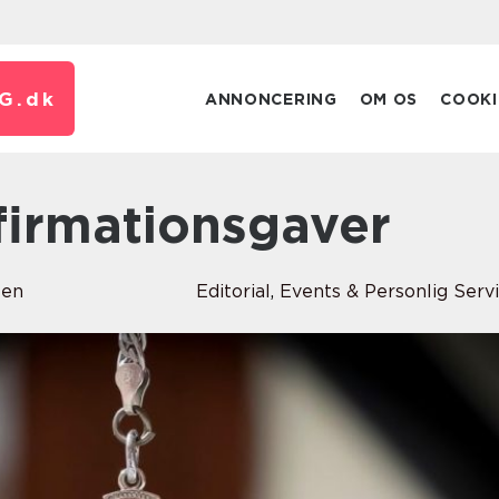
G.
dk
ANNONCERING
OM OS
COOKI
nfirmationsgaver
sen
Editorial
,
Events & Personlig Serv