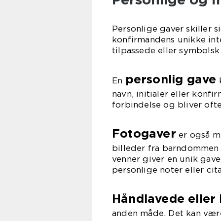
Personlige gaver skiller s
konfirmandens unikke int
tilpassede eller symbols
personlig gave
En
k
navn, initialer eller konf
forbindelse og bliver ofte
Fotogaver
er også m
billeder fra barndommen 
venner giver en unik gav
personlige noter eller cit
Håndlavede eller 
anden måde. Det kan være a