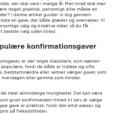
inde, der skal vare i mange år. Men hvad skal man
ære noget praktisk, personligt eller måske en
der? I denne artikel guider vi dig gennem
finde en gave, der både glæder og overrasker. Vi
rsonlige valg og kreative idéer, så du får
det bedste valg uden stress.
opulære konfirmationsgaver
ionsgaver, er der nogle klassikere, som næsten
er populære, fordi de både er tidløse og ofte
e, bedsteforældre eller venner vælger gaver, som
i hverdagen eller gemme som minder.
f de mest almindelige muligheder. Det kan være
 som giver konfirmanden frihed til selv at vælge
ype gave er praktisk, fordi den altid passer, og
ris på fleksibiliteten.