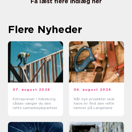
Få læst flere indlæg her
Flere Nyheder
07. august 2026
04. august 2026
Entreprenør i Silkeborg:
Når nye projekter skal
sådan vælger du den
have liv: find den rette
rette samarbejdspartner
tømrer på Langeland