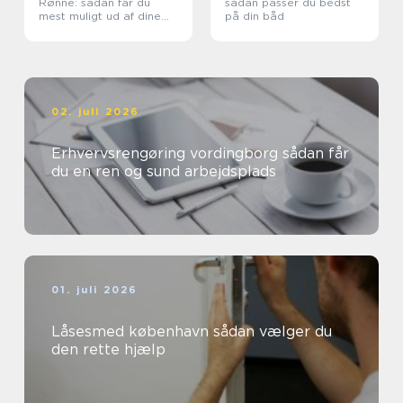
Rønne: sådan får du
sådan passer du bedst
mest muligt ud af dine
på din båd
maskiner
02. juli 2026
Erhvervsrengøring vordingborg sådan får
du en ren og sund arbejdsplads
01. juli 2026
Låsesmed københavn sådan vælger du
den rette hjælp