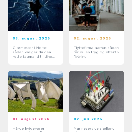
03. august 2026
02. august 2026
Glarmester i Holte:
Flyttefirma aarhus sådan
sådan vælger du den
får du en tryg og effektiv
rette fagmand til dine
flytning
glasopgaver
01. august 2026
02. juli 2026
Hårde hvidevarer i
Marineservice sjælland: