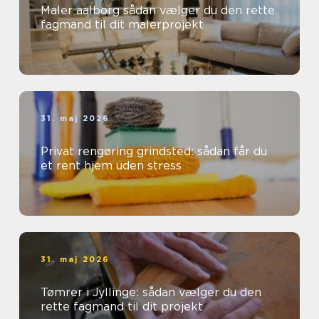
Maler aalborg sådan vælger du den rette
fagmand til dit malerprojekt
31. maj 2026
Privat rengøring grindsted: sådan får du
et rent hjem uden stress
31. maj 2026
Tømrer i Jyllinge: sådan vælger du den
rette fagmand til dit projekt