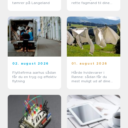
tømrer på Langeland
rette fagmand til dine
glasopgaver
02. august 2026
01. august 2026
Flyttefirma aarhus sådan
Hårde hvidevarer i
får du en tryg og effektiv
Rønne: sådan får du
flytning
mest muligt ud af dine
maskiner