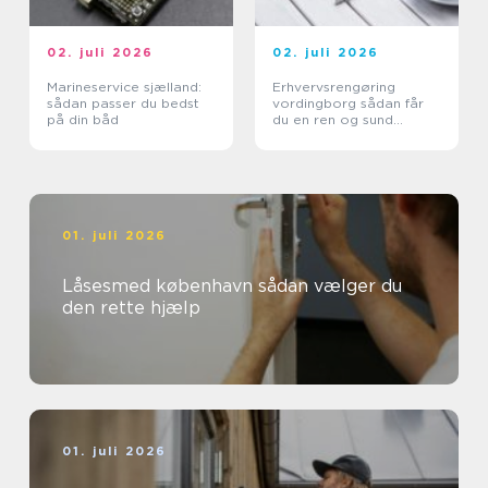
02. juli 2026
02. juli 2026
Marineservice sjælland:
Erhvervsrengøring
sådan passer du bedst
vordingborg sådan får
på din båd
du en ren og sund
arbejdsplads
01. juli 2026
Låsesmed københavn sådan vælger du
den rette hjælp
01. juli 2026