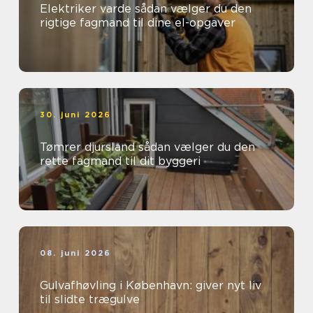
Elektriker varde sådan vælger du den
rigtige fagmand til dine el-opgaver
30. juni 2026
Tømrer djursland sådan vælger du den
rette fagmand til dit byggeri
08. juni 2026
Gulvafhøvling i København: giver nyt liv
til slidte trægulve