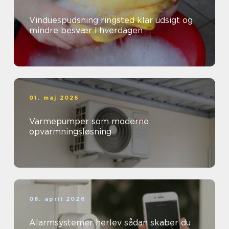
Vinduespudsning ringsted klar udsigt og
mindre besvær i hverdagen
01. maj 2026
Varmepumper som moderne
opvarmningsløsning
08. april 2026
Alarmsystemer herlev sådan skaber du