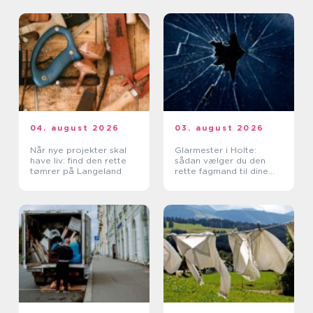
04. august 2026
03. august 2026
Når nye projekter skal
Glarmester i Holte:
have liv: find den rette
sådan vælger du den
tømrer på Langeland
rette fagmand til dine
glasopgaver