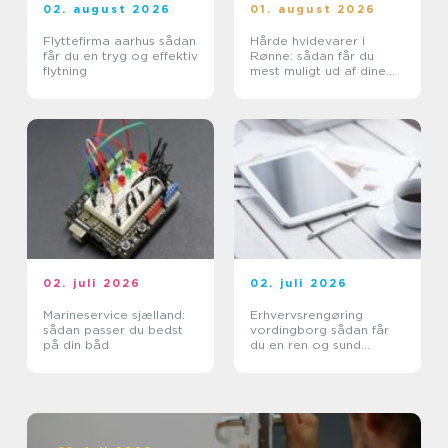
02. august 2026
01. august 2026
Flyttefirma aarhus sådan
Hårde hvidevarer i
får du en tryg og effektiv
Rønne: sådan får du
flytning
mest muligt ud af dine
maskiner
02. juli 2026
02. juli 2026
Marineservice sjælland:
Erhvervsrengøring
sådan passer du bedst
vordingborg sådan får
på din båd
du en ren og sund
arbejdsplads