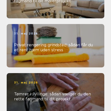
fagmand til dit malerprojekt
31. maj 2026
Privat rengøring grindsted: sådan får du
et rent hjem uden stress
31. maj 2026
Tømrer i Jyllinge: sådan vælger du den
rette fagmand til dit projekt