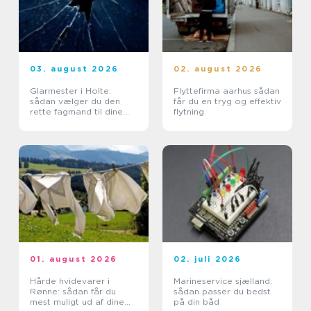
03. august 2026
02. august 2026
Glarmester i Holte:
Flyttefirma aarhus sådan
sådan vælger du den
får du en tryg og effektiv
rette fagmand til dine
flytning
glasopgaver
01. august 2026
02. juli 2026
Hårde hvidevarer i
Marineservice sjælland:
Rønne: sådan får du
sådan passer du bedst
mest muligt ud af dine
på din båd