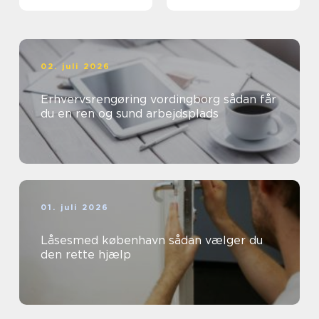
maskiner
02. juli 2026
Erhvervsrengøring vordingborg sådan får
du en ren og sund arbejdsplads
01. juli 2026
Låsesmed københavn sådan vælger du
den rette hjælp