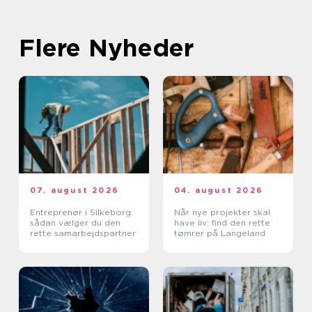
Flere Nyheder
07. august 2026
04. august 2026
Entreprenør i Silkeborg:
Når nye projekter skal
sådan vælger du den
have liv: find den rette
rette samarbejdspartner
tømrer på Langeland