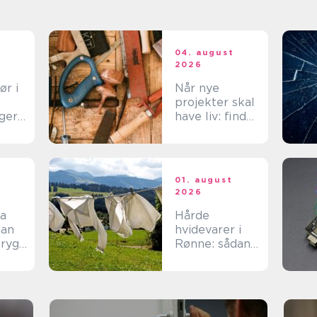
t
04. august
2026
ør i
Når nye
projekter skal
ger
have liv: find
tte
den rette
spar
tømrer på
Langeland
t
01. august
2026
ma
Hårde
hvidevarer i
tryg
Rønne: sådan
v
får du mest
muligt ud af
dine maskiner