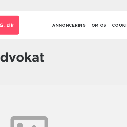
G.
dk
ANNONCERING
OM OS
COOKI
advokat