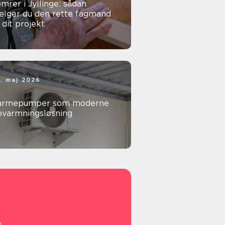
mrer i Jyllinge: sådan
ælger du den rette fagmand
l dit projekt
. maj 2026
armepumper som moderne
pvarmningsløsning
g