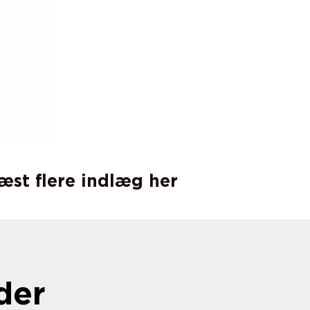
læst flere indlæg her
der