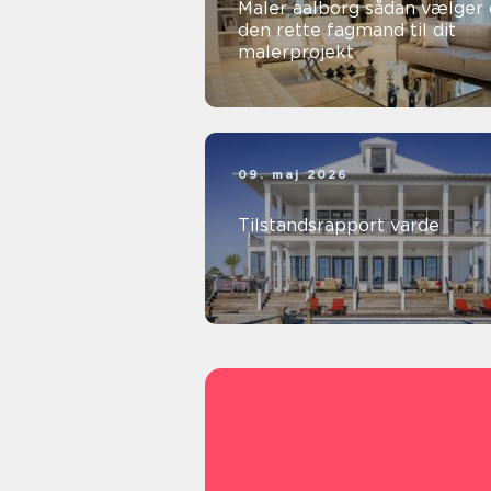
Maler aalborg sådan vælger du
den rette fagmand til dit
malerprojekt
09. maj 2026
Tilstandsrapport varde