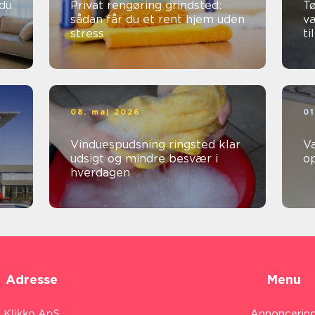
Privat rengøring grindsted:
Tø
sådan får du et rent hjem uden
v
stress
ti
08. maj 2026
01
Vinduespudsning ringsted klar
V
udsigt og mindre besvær i
o
hverdagen
Adresse
Menu
Annoncerin