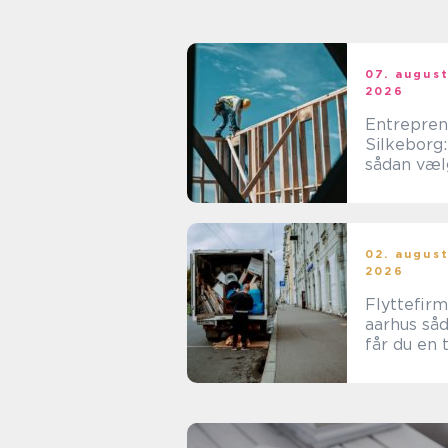
07. augus
2026
Entrepren
Silkeborg:
sådan væl
du den re
samarbejd
tner
02. augus
2026
Flyttefir
aarhus sådan
får du en 
og effekti
flytning