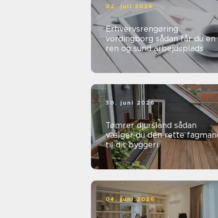
02. juli 2026
Erhvervsrengøring
vordingborg sådan får du en
ren og sund arbejdsplads
30. juni 2026
Tømrer djursland sådan
vælger du den rette fagman
til dit byggeri
04. juni 2026