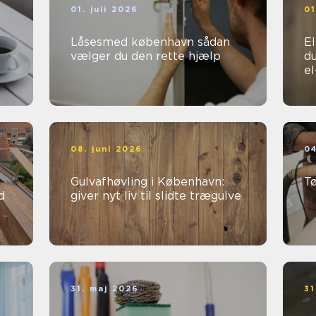
01. juli 2026
01
Låsesmed københavn sådan
Ele
vælger du den rette hjælp
du
e
08. juni 2026
04
Gulvafhøvling i København:
T
d
giver nyt liv til slidte trægulve
31. maj 2026
31