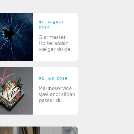
03. august
2026
Glarmester i
Holte: sådan
vælger du den
rette fagmand
til dine
glasopgaver
02. juli 2026
Marineservice
sjælland: sådan
passer du
bedst på din
båd