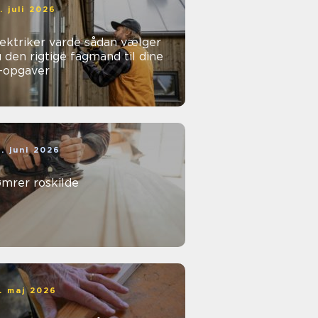
. juli 2026
ktriker varde sådan vælger
 den rigtige fagmand til dine
l-opgaver
. juni 2026
ømrer roskilde
. maj 2026