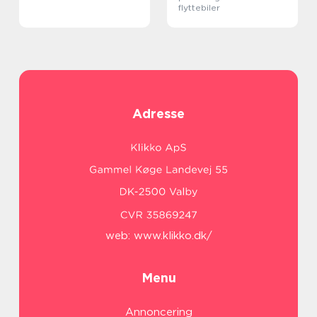
flyttebiler
Adresse
web:
www.klikko.dk/
Menu
Annoncering