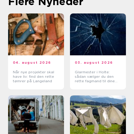
Flere Nyheder
04. august 2026
03. august 2026
Når nye projekter skal
Glarmester i Holte:
have liv: find den rette
sådan vælger du den
tømrer på Langeland
rette fagmand til dine
glasopgaver