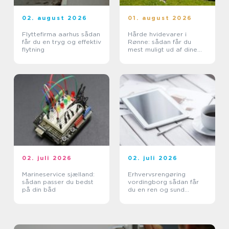
02. august 2026
01. august 2026
Flyttefirma aarhus sådan
Hårde hvidevarer i
får du en tryg og effektiv
Rønne: sådan får du
flytning
mest muligt ud af dine
maskiner
02. juli 2026
02. juli 2026
Marineservice sjælland:
Erhvervsrengøring
sådan passer du bedst
vordingborg sådan får
på din båd
du en ren og sund
arbejdsplads