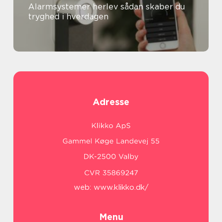
Alarmsystemer herlev sådan skaber du
tryghed i hverdagen
Adresse
web:
www.klikko.dk/
Menu