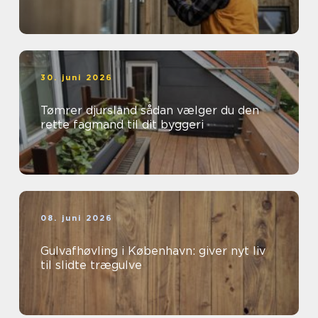
30. juni 2026
Tømrer djursland sådan vælger du den
rette fagmand til dit byggeri
08. juni 2026
Gulvafhøvling i København: giver nyt liv
til slidte trægulve