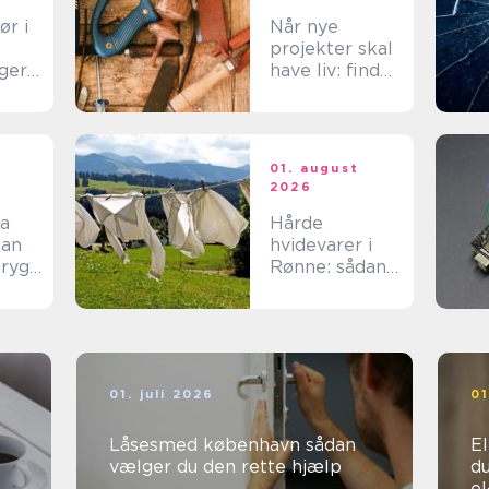
ør i
Når nye
projekter skal
ger
have liv: find
tte
den rette
spar
tømrer på
Langeland
t
01. august
2026
ma
Hårde
hvidevarer i
tryg
Rønne: sådan
v
får du mest
muligt ud af
dine maskiner
01. juli 2026
01
Låsesmed københavn sådan
Ele
vælger du den rette hjælp
du
e