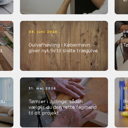
08. juni 2026
04
Gulvafhøvling i København:
T
d
giver nyt liv til slidte trægulve
31. maj 2026
31
Tømrer i Jyllinge: sådan
Pr
vælger du den rette fagmand
så
til dit projekt
st