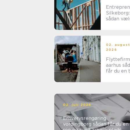
Entrepren
Silkeborg:
sådan væl
du den re
samarbejd
tner
02. augus
2026
Flyttefir
aarhus sådan
får du en 
og effekti
flytning
02. juli 2026
Erhvervsrengøring
vordingborg sådan får du en
ren og sund arbejdsplads