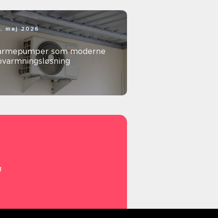
. maj 2026
armepumper som moderne
pvarmningsløsning
g