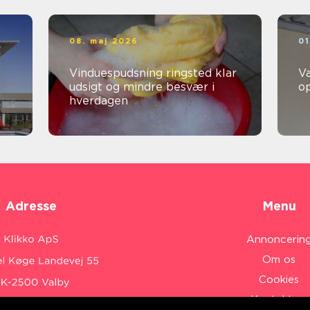
08. maj 2026
01
Vinduespudsning ringsted klar
V
udsigt og mindre besvær i
o
hverdagen
Adresse
Menu
Annoncerin
Om os
Cookies
Kontakt os