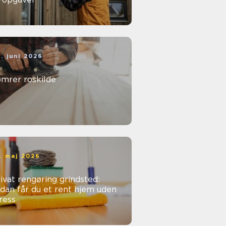
. juni 2026
ømrer roskilde
. maj 2026
ivat rengøring grindsted:
dan får du et rent hjem uden
ress