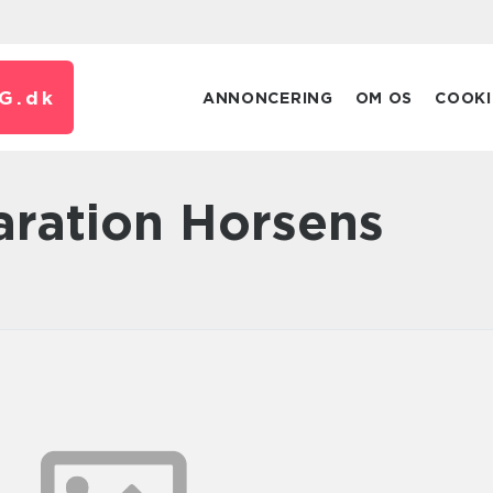
G.
dk
ANNONCERING
OM OS
COOKI
aration Horsens