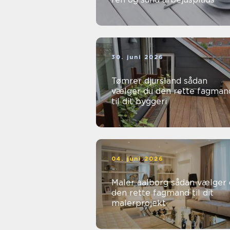
30. juni 2026
Tømrer djursland sådan
vælger du den rette fagman
til dit byggeri
04. juni 2026
Maler aalborg sådan vælger du
den rette fagmand til dit
malerprojekt