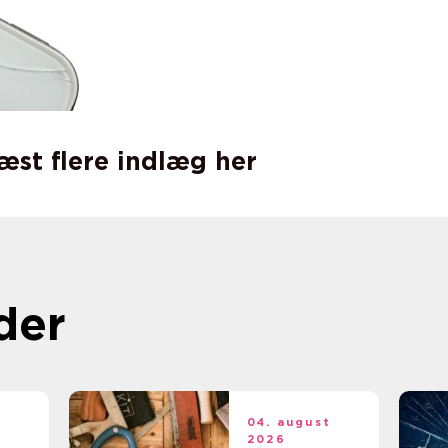
læst flere indlæg her
der
t
04. august
2026