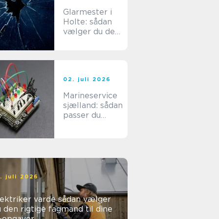
Glarmester i
Holte: sådan
vælger du den
rette fagmand
til dine
glasopgaver
02. juli 2026
Marineservice
sjælland: sådan
passer du
bedst på din
båd
. juli 2026
ktriker varde sådan vælger
 den rigtige fagmand til dine
l-opgaver