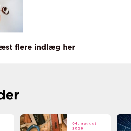
læst flere indlæg her
der
t
04. august
2026