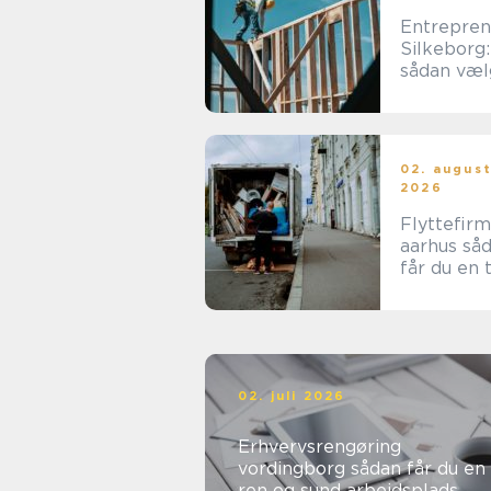
Entrepren
Silkeborg:
sådan væl
du den re
samarbejd
tner
02. augus
2026
Flyttefir
aarhus sådan
får du en 
og effekti
flytning
02. juli 2026
Erhvervsrengøring
vordingborg sådan får du en
ren og sund arbejdsplads