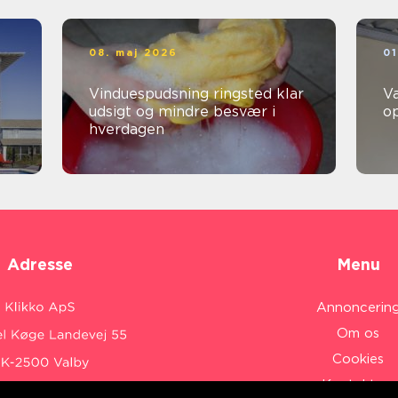
08. maj 2026
01
Vinduespudsning ringsted klar
V
udsigt og mindre besvær i
o
hverdagen
Adresse
Menu
Annoncerin
Om os
Cookies
Kontakt os