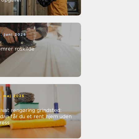
. juni 2026
ømrer roskilde
. maj 2026
ivat rengøring grindsted:
dan får du et rent hjem uden
ress