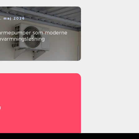
. maj 2026
armepumper som moderne
pvarmningsløsning
g