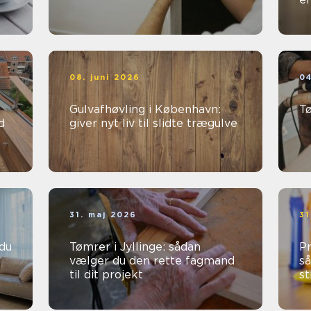
08. juni 2026
04
Gulvafhøvling i København:
T
d
giver nyt liv til slidte trægulve
31. maj 2026
31
Tømrer i Jyllinge: sådan
Pr
vælger du den rette fagmand
så
til dit projekt
st