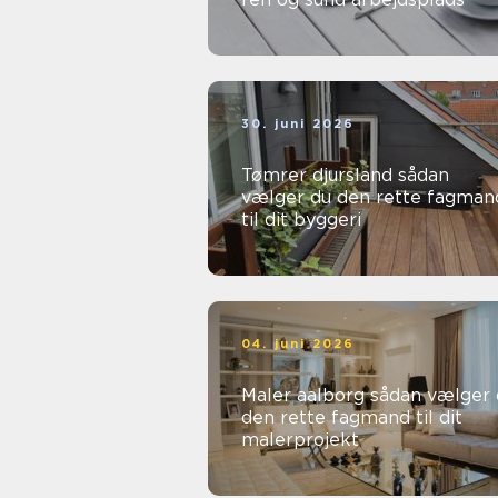
30. juni 2026
Tømrer djursland sådan
vælger du den rette fagman
til dit byggeri
04. juni 2026
Maler aalborg sådan vælger du
den rette fagmand til dit
malerprojekt