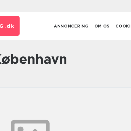
G.
dk
ANNONCERING
OM OS
COOKI
 København