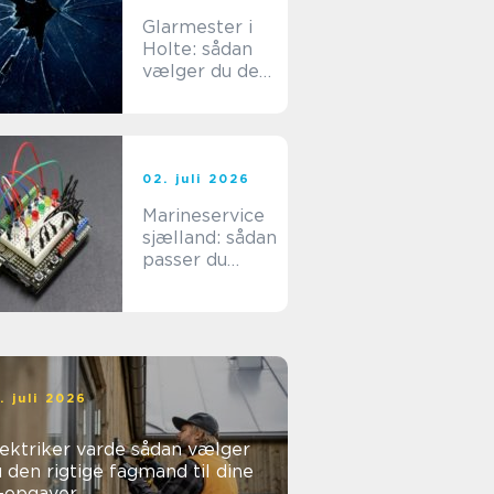
Glarmester i
Holte: sådan
vælger du den
rette fagmand
til dine
glasopgaver
02. juli 2026
Marineservice
sjælland: sådan
passer du
bedst på din
båd
. juli 2026
ktriker varde sådan vælger
 den rigtige fagmand til dine
l-opgaver