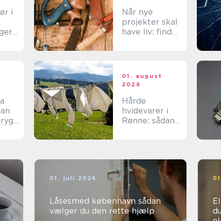
ør i
Når nye
projekter skal
ger
have liv: find
tte
den rette
spar
tømrer på
Langeland
t
01. august
2026
ma
Hårde
hvidevarer i
tryg
Rønne: sådan
v
får du mest
muligt ud af
dine maskiner
01. juli 2026
01
Låsesmed københavn sådan
Ele
vælger du den rette hjælp
du
e