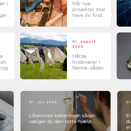
ør i
Når nye
projekter skal
ger
have liv: find
tte
den rette
spar
tømrer på
Langeland
t
01. august
2026
ma
Hårde
hvidevarer i
tryg
Rønne: sådan
v
får du mest
muligt ud af
dine maskiner
01. juli 2026
01
Låsesmed københavn sådan
Ele
vælger du den rette hjælp
du
e