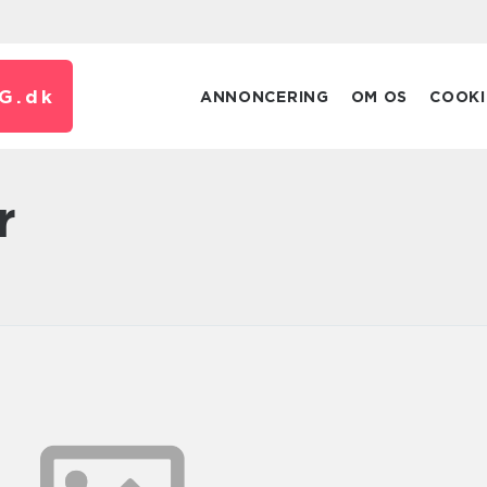
G.
dk
ANNONCERING
OM OS
COOKI
r