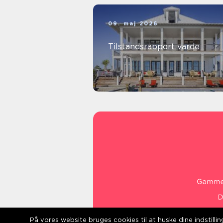
09. maj 2026
Tilstandsrapport varde
På vores website bruges cookies til at huske dine indstill