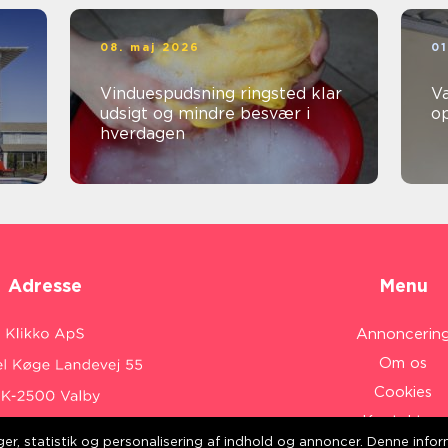
08. maj 2026
01
Vinduespudsning ringsted klar
V
udsigt og mindre besvær i
o
hverdagen
Adresse
Menu
Annoncerin
Om os
Cookies
Kontakt os
inger, statistik og personalisering af indhold og annoncer. Denne inf