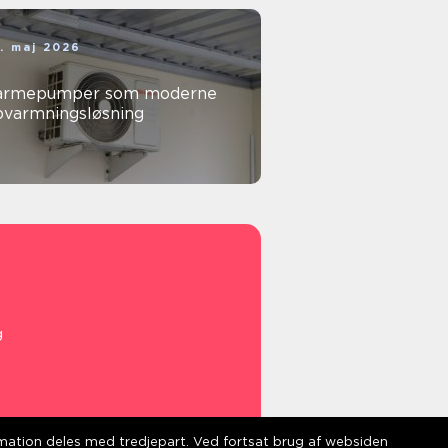
. maj 2026
armepumper som moderne
pvarmningsløsning
g
ormation deles med tredjepart. Ved fortsat brug af websiden