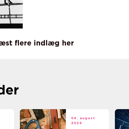
læst flere indlæg her
der
t
04. august
2026