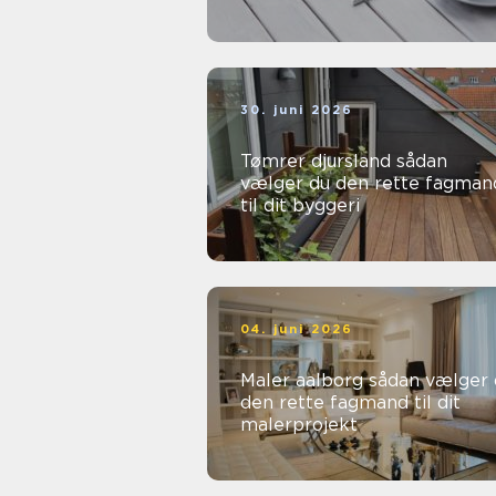
30. juni 2026
Tømrer djursland sådan
vælger du den rette fagman
til dit byggeri
04. juni 2026
Maler aalborg sådan vælger du
den rette fagmand til dit
malerprojekt