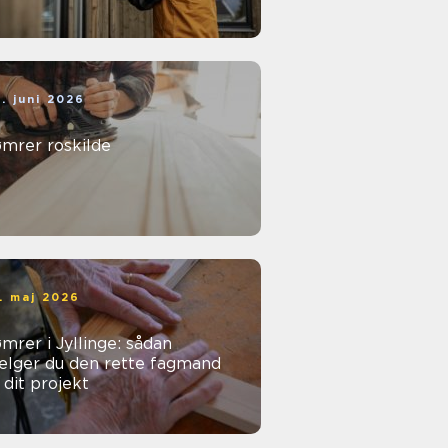
. juni 2026
ømrer roskilde
. maj 2026
mrer i Jyllinge: sådan
ælger du den rette fagmand
l dit projekt