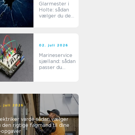
Glarmester i
Holte: sådan
vælger du den
rette fagmand
til dine
glasopgaver
02. juli 2026
Marineservice
sjælland: sådan
passer du
bedst på din
båd
. juli 2026
ktriker varde sådan vælger
 den rigtige fagmand til dine
l-opgaver