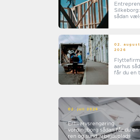
Entrepren
Silkeborg:
sådan væl
du den re
samarbejd
tner
02. augus
2026
Flyttefir
aarhus sådan
får du en 
og effekti
flytning
02. juli 2026
Erhvervsrengøring
vordingborg sådan får du en
ren og sund arbejdsplads