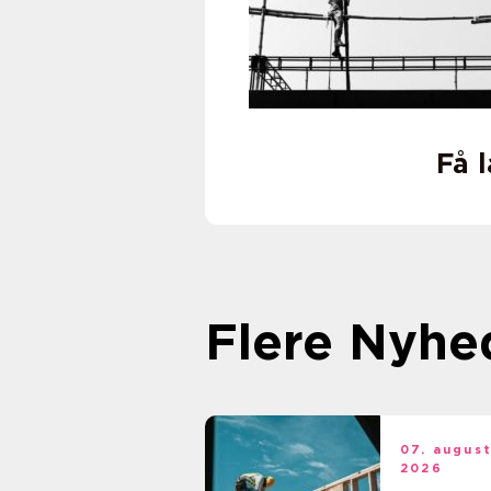
Få 
Flere Nyhe
07. augus
2026