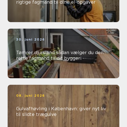
rigtige fagmand til dine el-opgaver
30. juni 2026
Tømrer djursland sådan vælger du den
rette fagmand til dit byggeri
08. juni 2026
Gulvafhøvling i København: giver nyt liv
til slidte trægulve