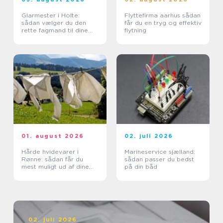
Glarmester i Holte:
Flyttefirma aarhus sådan
sådan vælger du den
får du en tryg og effektiv
rette fagmand til dine
flytning
glasopgaver
01. august 2026
02. juli 2026
Hårde hvidevarer i
Marineservice sjælland:
Rønne: sådan får du
sådan passer du bedst
mest muligt ud af dine
på din båd
maskiner
02. juli 2026