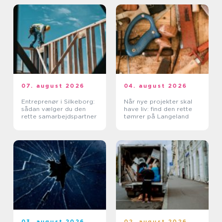
07. august 2026
04. august 2026
Entreprenør i Silkeborg:
Når nye projekter skal
sådan vælger du den
have liv: find den rette
rette samarbejdspartner
tømrer på Langeland
03. august 2026
02. august 2026