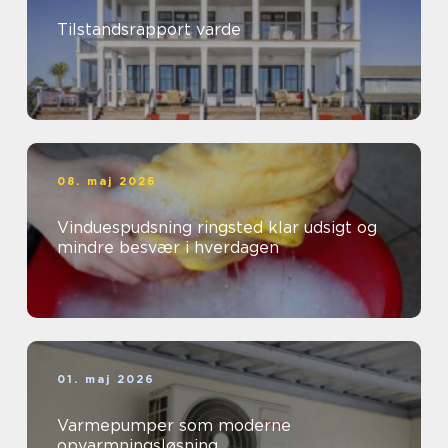
Tilstandsrapport varde
08. maj 2026
Vinduespudsning ringsted klar udsigt og
mindre besvær i hverdagen
01. maj 2026
Varmepumper som moderne
opvarmningsløsning