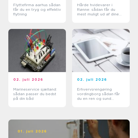
Flyttefirma aarhus sådan
Hårde hvidevarer i
får du en tryg og effektiv
Rønne: sådan får du
flytning
mest muligt ud af dine
maskiner
02. juli 2026
02. juli 2026
Marineservice sjælland:
Erhvervsrengøring
sådan passer du bedst
vordingborg sådan får
på din båd
du en ren og sund
arbejdsplads
01. juli 2026