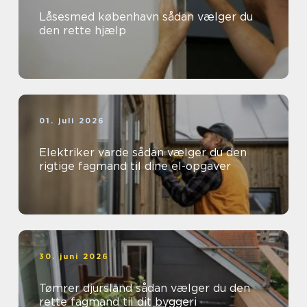
Låsesmed københavn sådan vælger du
den rette hjælp
01. juli 2026
Elektriker varde sådan vælger du den
rigtige fagmand til dine el-opgaver
30. juni 2026
Tømrer djursland sådan vælger du den
rette fagmand til dit byggeri