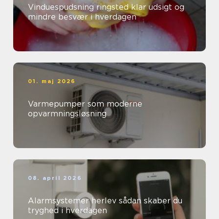
Vinduespudsning ringsted klar udsigt og
mindre besvær i hverdagen
01. maj 2026
Varmepumper som moderne
opvarmningsløsning
08. april 2026
Alarmsystemer herlev sådan skaber du
tryghed i hverdagen