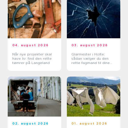
04. august 2026
03. august 2026
Når nye projekter skal
Glarmester i Holte:
have liv: find den rette
sådan vælger du den
tømrer på Langeland
rette fagmand til dine
glasopgaver
02. august 2026
01. august 2026