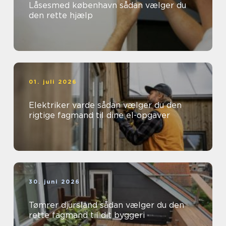
Låsesmed københavn sådan vælger du
den rette hjælp
01. juli 2026
Elektriker varde sådan vælger du den
rigtige fagmand til dine el-opgaver
30. juni 2026
Tømrer djursland sådan vælger du den
rette fagmand til dit byggeri