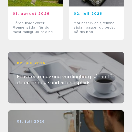
01. august 2026
02. juli 2026
Hårde hvidevarer i
Marineservice sjælland:
Rønne: sådan får du
sådan passer du bedst
mest muligt ud af dine
på din båd
maskiner
02. juli 2026
Erhvervsrengøring vordingborg sådan får
du en ren og sund arbejdsplads
01. juli 2026