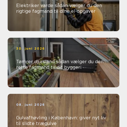
Elektriker varde sådan vælger du den
rigtige fagmand til dine el-opgaver
30. juni 2026
Tømrer djursland sådan vælger du den
rette fagmand til dit byggeri
08. juni 2026
Gulvafhøvling i København: giver nyt liv
til slidte trægulve