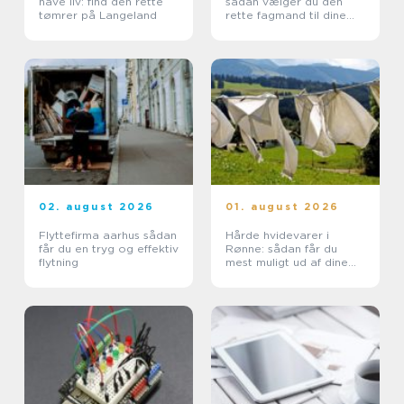
have liv: find den rette
sådan vælger du den
tømrer på Langeland
rette fagmand til dine
glasopgaver
02. august 2026
01. august 2026
Flyttefirma aarhus sådan
Hårde hvidevarer i
får du en tryg og effektiv
Rønne: sådan får du
flytning
mest muligt ud af dine
maskiner