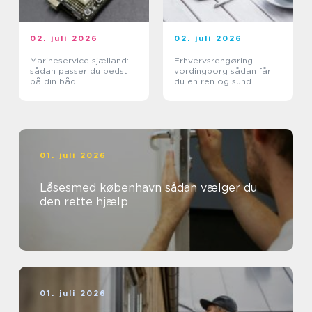
02. juli 2026
02. juli 2026
Marineservice sjælland:
Erhvervsrengøring
sådan passer du bedst
vordingborg sådan får
på din båd
du en ren og sund
arbejdsplads
01. juli 2026
Låsesmed københavn sådan vælger du
den rette hjælp
01. juli 2026