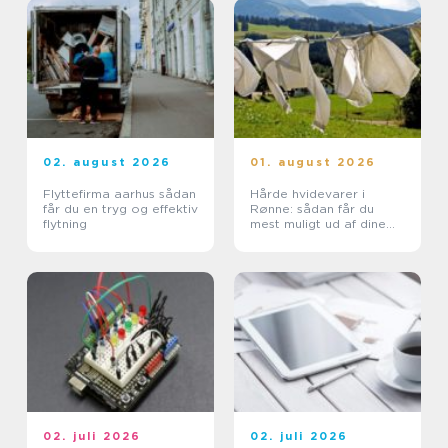
02. august 2026
01. august 2026
Flyttefirma aarhus sådan
Hårde hvidevarer i
får du en tryg og effektiv
Rønne: sådan får du
flytning
mest muligt ud af dine
maskiner
02. juli 2026
02. juli 2026