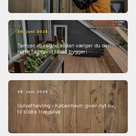
30. juni 2026
Tømrer djursland sådan vælger du den
rette fagmand til dit byggeri
08. juni 2026
Gulvafhøvling i København: giver nyt liv
til slidte trægulve