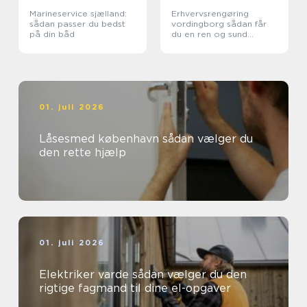
Marineservice sjælland:
Erhvervsrengøring
sådan passer du bedst
vordingborg sådan får
på din båd
du en ren og sund
arbejdsplads
01. juli 2026
Låsesmed københavn sådan vælger du
den rette hjælp
01. juli 2026
Elektriker varde sådan vælger du den
rigtige fagmand til dine el-opgaver