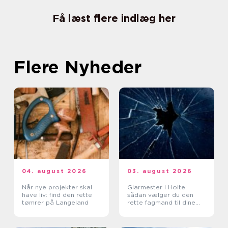
Få læst flere indlæg her
Flere Nyheder
04. august 2026
03. august 2026
Når nye projekter skal
Glarmester i Holte:
have liv: find den rette
sådan vælger du den
tømrer på Langeland
rette fagmand til dine
glasopgaver