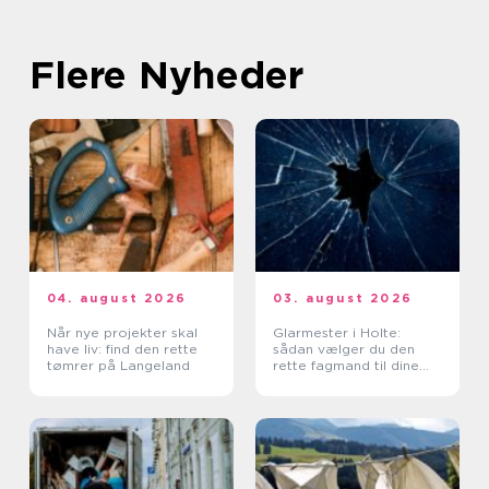
Flere Nyheder
04. august 2026
03. august 2026
Når nye projekter skal
Glarmester i Holte:
have liv: find den rette
sådan vælger du den
tømrer på Langeland
rette fagmand til dine
glasopgaver