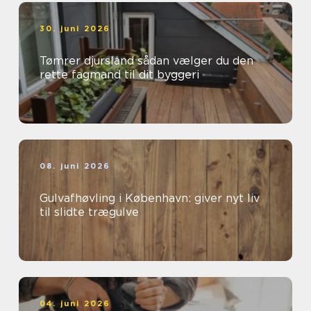
30. juni 2026
Tømrer djursland sådan vælger du den
rette fagmand til dit byggeri
08. juni 2026
Gulvafhøvling i København: giver nyt liv
til slidte trægulve
04. juni 2026