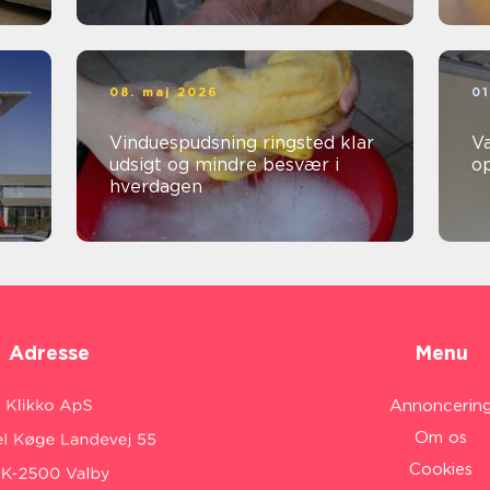
08. maj 2026
01
Vinduespudsning ringsted klar
V
udsigt og mindre besvær i
o
hverdagen
Adresse
Menu
Annoncerin
Om os
Cookies