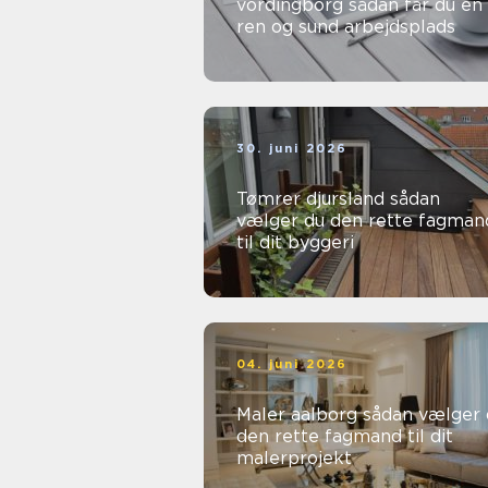
vordingborg sådan får du en
ren og sund arbejdsplads
30. juni 2026
Tømrer djursland sådan
vælger du den rette fagman
til dit byggeri
04. juni 2026
Maler aalborg sådan vælger du
den rette fagmand til dit
malerprojekt