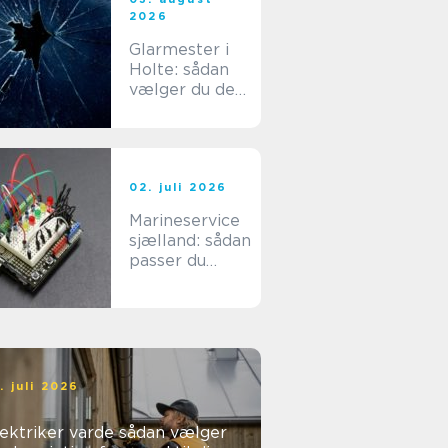
2026
Glarmester i
Holte: sådan
vælger du den
rette fagmand
til dine
glasopgaver
02. juli 2026
Marineservice
sjælland: sådan
passer du
bedst på din
båd
. juli 2026
ktriker varde sådan vælger