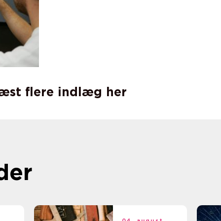
læst flere indlæg her
der
t
04. august