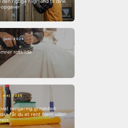
 den rigtige fagmand til dine
l-opgaver
. juni 2026
ømrer roskilde
. maj 2026
ivat rengøring grindsted:
dan får du et rent hjem uden
ress