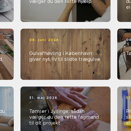
vælger du den rette hjælp
du
e
08. juni 2026
04
Gulvafhøvling i København:
T
d
giver nyt liv til slidte trægulve
31. maj 2026
31
Tømrer i Jyllinge: sådan
Pr
vælger du den rette fagmand
så
til dit projekt
st