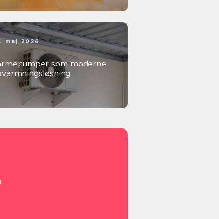
. maj 2026
armepumper som moderne
pvarmningsløsning
g