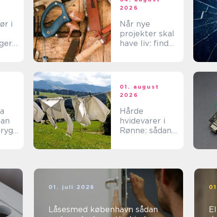
2026
ør i
Når nye
projekter skal
ger
have liv: find
tte
den rette
spar
tømrer på
Langeland
t
01. august
2026
ma
Hårde
hvidevarer i
tryg
Rønne: sådan
v
får du mest
muligt ud af
dine maskiner
01. juli 2026
01
Låsesmed københavn sådan
Ele