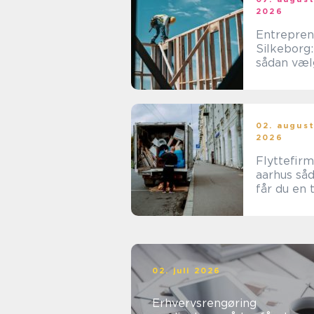
2026
Entrepren
Silkeborg:
sådan væl
du den re
samarbejd
tner
02. augus
2026
Flyttefir
aarhus sådan
får du en 
og effekti
flytning
02. juli 2026
Erhvervsrengøring