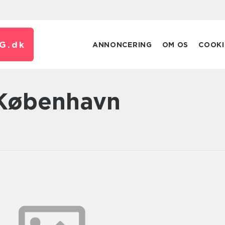
G.
dk
ANNONCERING
OM OS
COOKI
 København