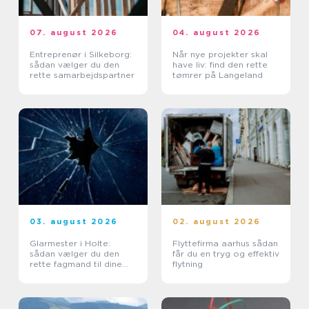
07. august 2026
04. august 2026
Entreprenør i Silkeborg:
Når nye projekter skal
sådan vælger du den
have liv: find den rette
rette samarbejdspartner
tømrer på Langeland
03. august 2026
02. august 2026
Glarmester i Holte:
Flyttefirma aarhus sådan
sådan vælger du den
får du en tryg og effektiv
rette fagmand til dine
flytning
glasopgaver