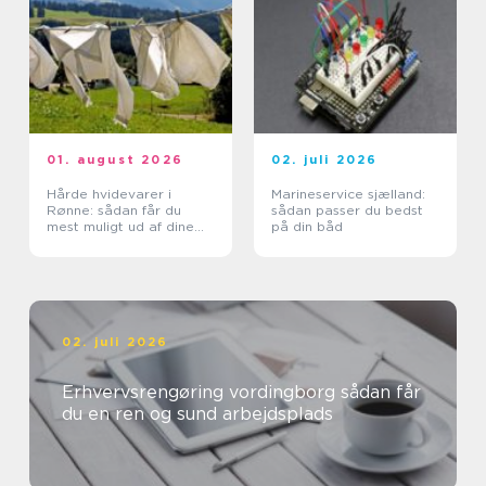
01. august 2026
02. juli 2026
Hårde hvidevarer i
Marineservice sjælland:
Rønne: sådan får du
sådan passer du bedst
mest muligt ud af dine
på din båd
maskiner
02. juli 2026
Erhvervsrengøring vordingborg sådan får
du en ren og sund arbejdsplads