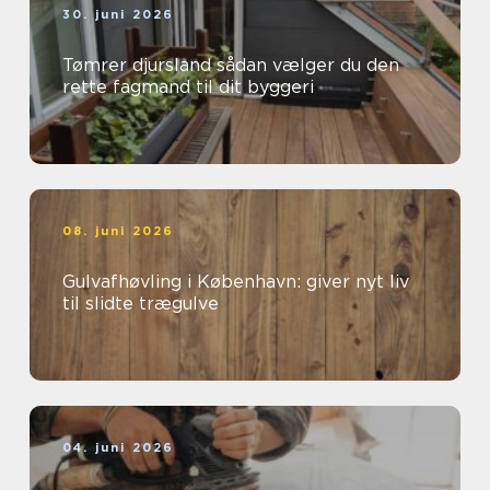
30. juni 2026
Tømrer djursland sådan vælger du den
rette fagmand til dit byggeri
08. juni 2026
Gulvafhøvling i København: giver nyt liv
til slidte trægulve
04. juni 2026