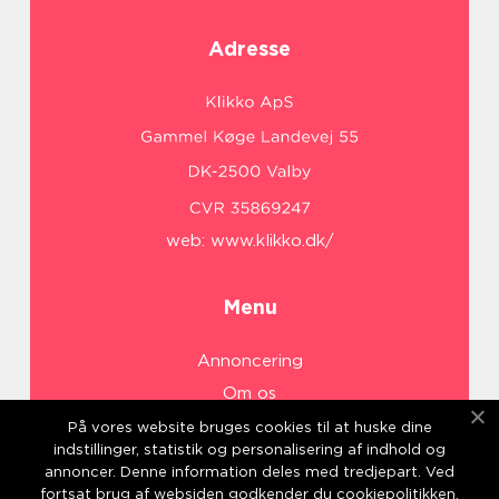
Adresse
web:
www.klikko.dk/
Menu
Annoncering
Om os
Cookies
På vores website bruges cookies til at huske dine
indstillinger, statistik og personalisering af indhold og
Kontakt os
annoncer. Denne information deles med tredjepart. Ved
Sitemap
fortsat brug af websiden godkender du cookiepolitikken.