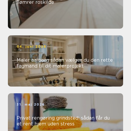
Tømrer roskilde
04. juni 2026
Maler aalborg sådan vælger du den rette
fagmand til dit malerprojekt
31. maj 2026
Privat rengøring grindsted: sådan får du
et rent hjem uden stress