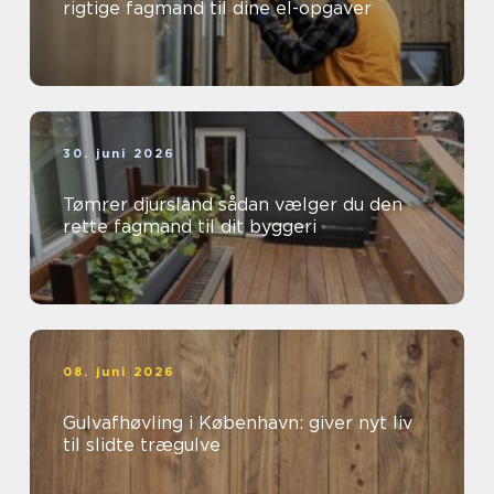
rigtige fagmand til dine el-opgaver
30. juni 2026
Tømrer djursland sådan vælger du den
rette fagmand til dit byggeri
08. juni 2026
Gulvafhøvling i København: giver nyt liv
til slidte trægulve