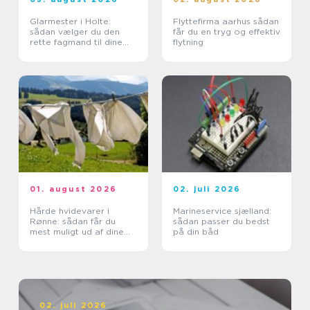
Glarmester i Holte:
Flyttefirma aarhus sådan
sådan vælger du den
får du en tryg og effektiv
rette fagmand til dine
flytning
glasopgaver
01. august 2026
02. juli 2026
Hårde hvidevarer i
Marineservice sjælland:
Rønne: sådan får du
sådan passer du bedst
mest muligt ud af dine
på din båd
maskiner
02. juli 2026