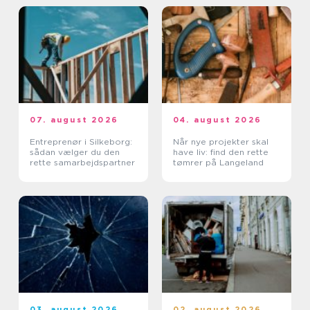
07. august 2026
04. august 2026
Entreprenør i Silkeborg:
Når nye projekter skal
sådan vælger du den
have liv: find den rette
rette samarbejdspartner
tømrer på Langeland
03. august 2026
02. august 2026