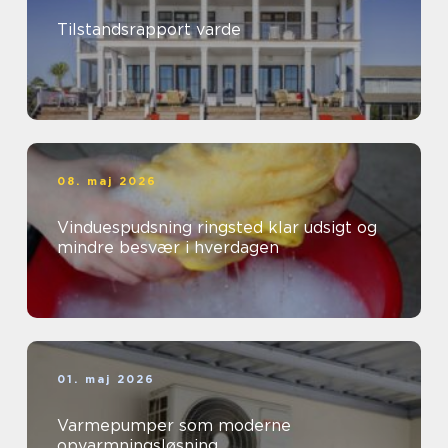
Tilstandsrapport varde
08. maj 2026
Vinduespudsning ringsted klar udsigt og
mindre besvær i hverdagen
01. maj 2026
Varmepumper som moderne
opvarmningsløsning