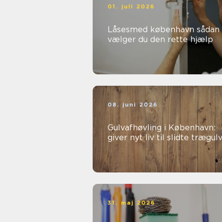
01. juli 2026
Låsesmed københavn sådan
vælger du den rette hjælp
08. juni 2026
Gulvafhøvling i København:
giver nyt liv til slidte trægul
31. maj 2026