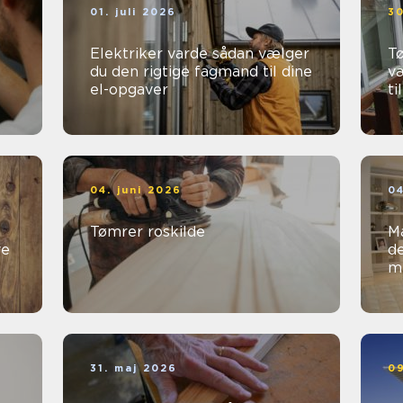
01. juli 2026
30
Elektriker varde sådan vælger
Tø
du den rigtige fagmand til dine
v
el-opgaver
ti
04. juni 2026
04
Tømrer roskilde
Male
ve
de
m
31. maj 2026
09