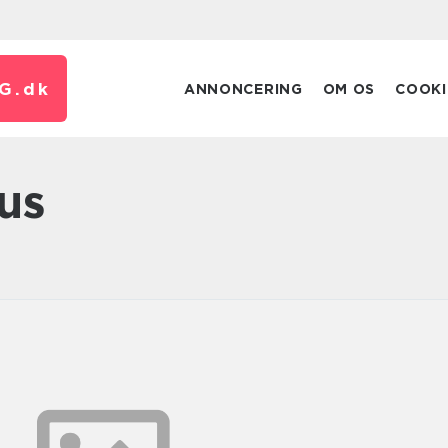
G.
dk
ANNONCERING
OM OS
COOKI
hus