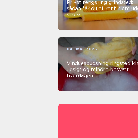
Privat rengøring grindsted:
sådan får du et rent hjem u
stress
08. maj 2026
Vinduespudsning ringsted klar
udsigt og mindre besvær i
hverdagen