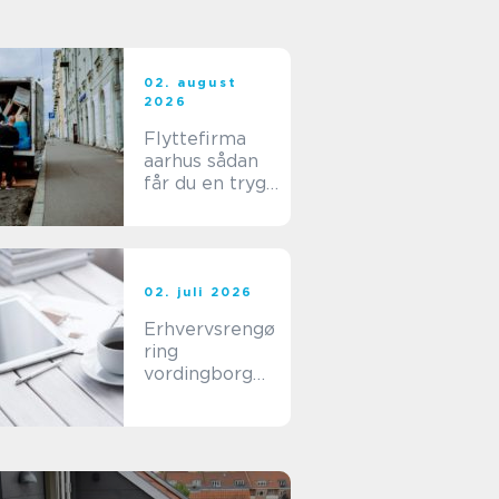
02. august
2026
Flyttefirma
aarhus sådan
får du en tryg
og effektiv
flytning
02. juli 2026
Erhvervsrengø
ring
vordingborg
sådan får du
en ren og sund
arbejdsplads