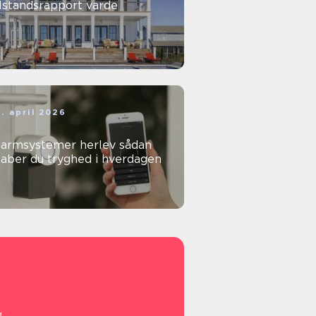
lstandsrapport varde
. april 2026
armsystemer herlev sådan
aber du tryghed i hverdagen
g