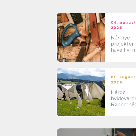
04. augus
2026
Når nye
projekter 
have liv: f
den rette
tømrer på
Langeland
01. august
2026
Hårde
hvidevarer
Rønne: så
får du me
muligt ud 
dine mask