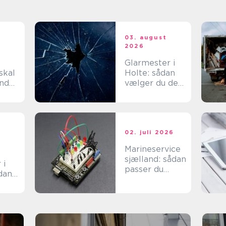
t
03. august
2026
Glarmester i
skal
Holte: sådan
ind
vælger du den
rette fagmand
til dine
glasopgaver
02. juli 2026
Marineservice
sjælland: sådan
 i
passer du
dan
bedst på din
st
båd
af
iner