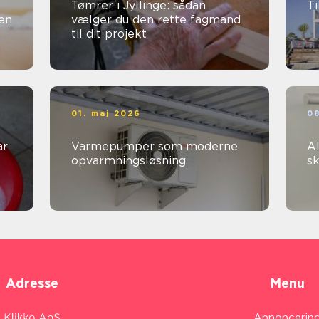
Tømrer i Jyllinge: sådan
Ti
den
vælger du den rette fagmand
til dit projekt
01. maj 2026
08
Varmepumper som moderne
Al
opvarmningsløsning
sk
Adresse
Menu
Annoncerin