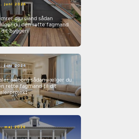
. juni 2026
mrer djursland sådan
ælger du den rette fagmand
l dit byggeri
. juni 2026
r aalborg sådan vælger du
n rette fagmand til dit
alerprojekt
. maj 2026