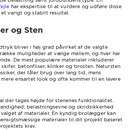
de belastning samt jordbundens type. En
ejle
har ekspertise til at vurdere og udføre disse
 et varigt og stabilt resultat.
ler og Sten
tryk bliver i høj grad påvirket af de valgte
g række muligheder at vælge mellem, og hver har
nde. De mest populære materialer inkluderer
 skifer, betonfliser, klinker og brosten. Natursten
ssiker, der tåler brug over lang tid, mens
t mere ensartet look og ofte kommer til en lavere
l der tages højde for stenenes funktionalitet.
tandighed, belastningsevne og skridsikkerhed
 i valget af materialer. En kyndig brolægger kan
nsigtsmæssige materialer til dit projekt baseret
rojektets krav.