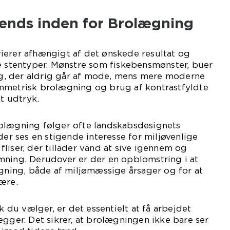
rends inden for Brolægning
ierer afhængigt af det ønskede resultat og
e stentyper. Mønstre som fiskebensmønster, buer
alg, der aldrig går af mode, mens mere moderne
mmetrisk brolægning og brug af kontrastfyldte
kt udtryk.
olægning følger ofte landskabsdesignets
der ses en stigende interesse for miljøvenlige
liser, der tillader vand at sive igennem og
mning. Derudover er der en opblomstring i at
ing, både af miljømæssige årsager og for at
ære.
ik du vælger, er det essentielt at få arbejdet
ægger. Det sikrer, at brolægningen ikke bare ser