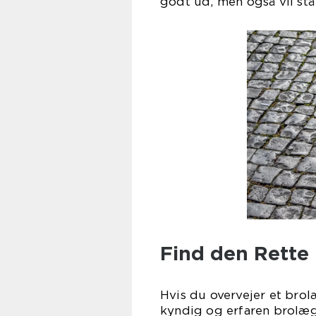
godt ud, men også vil stå
Find den Rette 
Hvis du overvejer et brolæ
kyndig og erfaren brolæ