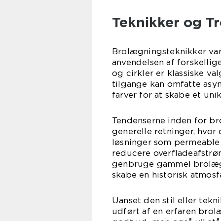
Teknikker og T
Brolægningsteknikker var
anvendelsen af forskellig
og cirkler er klassiske v
tilgange kan omfatte asy
farver for at skabe et uni
Tendenserne inden for br
generelle retninger, hvor 
løsninger som permeable f
reducere overfladeafstrø
genbruge gammel brolægn
skabe en historisk atmosf
Uanset den stil eller tekn
udført af en erfaren brol