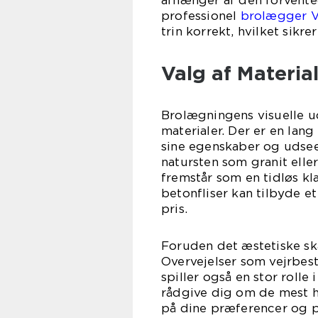
afhænger af den forvente
professionel
brolægger V
trin korrekt, hvilket sikrer
Valg af Materia
Brolægningens visuelle ud
materialer. Der er en lan
sine egenskaber og udsee
natursten som granit eller
fremstår som en tidløs kla
betonfliser kan tilbyde e
pris.
Foruden det æstetiske ska
Overvejelser som vejrbes
spiller også en stor rolle
rådgive dig om de mest he
på dine præferencer og p