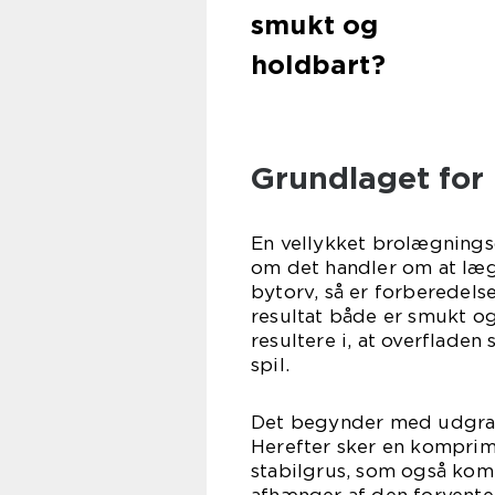
smukt og
holdbart?
Grundlaget for
En vellykket brolægnings
om det handler om at lægg
bytorv, så er forberedels
resultat både er smukt o
resultere i, at overfladen 
spil.
Det begynder med udgrav
Herefter sker en komprime
stabilgrus, som også komp