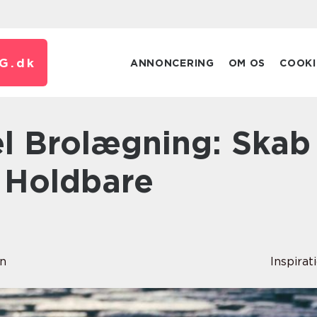
G.
dk
ANNONCERING
OM OS
COOKI
 Holdbare
en
Inspirat