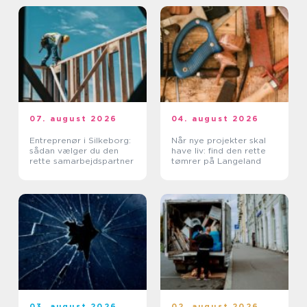
07. august 2026
04. august 2026
Entreprenør i Silkeborg:
Når nye projekter skal
sådan vælger du den
have liv: find den rette
rette samarbejdspartner
tømrer på Langeland
03. august 2026
02. august 2026