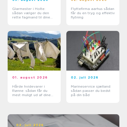
Glarmester i Holte:
Flyttefirma aarhus sådan
sådan vælger du den
får du en tryg og effektiv
rette fagmand til dine
flytning
glasopgaver
01. august 2026
02. juli 2026
Hårde hvidevarer i
Marineservice sjælland:
Rønne: sådan får du
sådan passer du bedst
mest muligt ud af dine
på din båd
maskiner
02. juli 2026