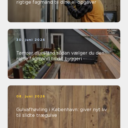
rigtige fagmand til dine el-opgaver
30. juni 2026
Tømrer djursland sådan vælger du den
rette fagmand til dit byggeri
08. juni 2026
Gulvafhøvling i København: giver nyt liv
til slidte trægulve