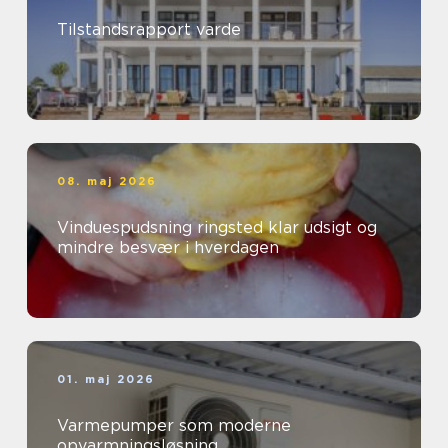
Tilstandsrapport varde
08. maj 2026
Vinduespudsning ringsted klar udsigt og
mindre besvær i hverdagen
01. maj 2026
Varmepumper som moderne
opvarmningsløsning