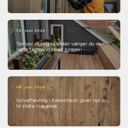
30. juni 2026
Tømrer djursland sådan vælger du den
rette fagmand til dit byggeri
08. juni 2026
Gulvafhøvling i København: giver nyt liv
til slidte trægulve