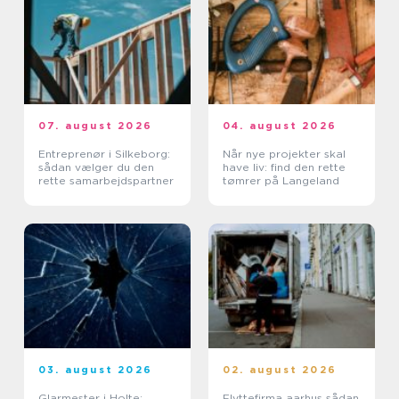
07. august 2026
04. august 2026
Entreprenør i Silkeborg:
Når nye projekter skal
sådan vælger du den
have liv: find den rette
rette samarbejdspartner
tømrer på Langeland
03. august 2026
02. august 2026
Glarmester i Holte:
Flyttefirma aarhus sådan