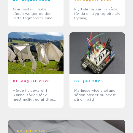
Glarmester i Holte:
Flyttefirma aarhus sådan
sådan vælger du den
får du en tryg og effektiv
rette fagmand til dine
flytning
glasopgaver
01. august 2026
02. juli 2026
Hårde hvidevarer i
Marineservice sjælland:
Rønne: sådan får du
sådan passer du bedst
mest muligt ud af dine
på din båd
maskiner
02. juli 2026