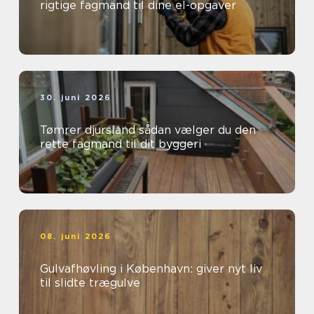
rigtige fagmand til dine el-opgaver
30. juni 2026
Tømrer djursland sådan vælger du den
rette fagmand til dit byggeri
08. juni 2026
Gulvafhøvling i København: giver nyt liv
til slidte trægulve