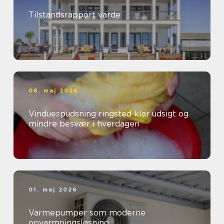
Tilstandsrapport varde
08. maj 2026
Vinduespudsning ringsted klar udsigt og
mindre besvær i hverdagen
01. maj 2026
Varmepumper som moderne
opvarmningsløsning