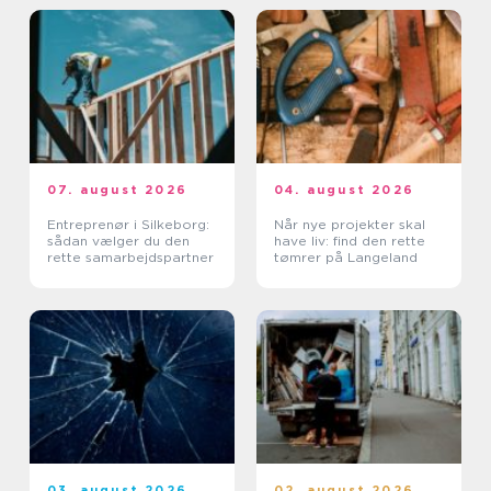
07. august 2026
04. august 2026
Entreprenør i Silkeborg:
Når nye projekter skal
sådan vælger du den
have liv: find den rette
rette samarbejdspartner
tømrer på Langeland
03. august 2026
02. august 2026