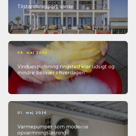
Tilstandsrapport varde
08. maj 2026
Vinduespudsning ringsted klar udsigt og
mindre besvær i hverdagen
01. maj 2026
Varmepumper som moderne
opvarmningsløsning