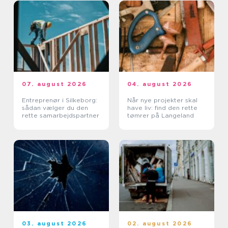
07. august 2026
04. august 2026
Entreprenør i Silkeborg:
Når nye projekter skal
sådan vælger du den
have liv: find den rette
rette samarbejdspartner
tømrer på Langeland
03. august 2026
02. august 2026