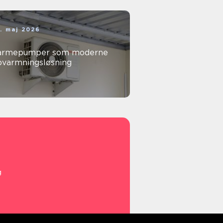
. maj 2026
armepumper som moderne
pvarmningsløsning
g