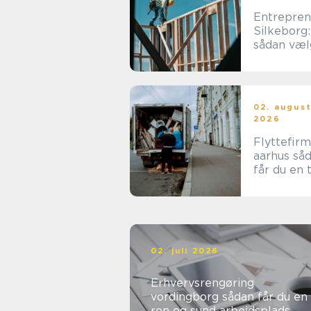
Entrepren
Silkeborg:
sådan væl
du den re
samarbejd
tner
02. augus
2026
Flyttefir
aarhus sådan
får du en 
og effekti
flytning
02. juli 2026
Erhvervsrengøring
vordingborg sådan får du en
ren og sund arbejdsplads