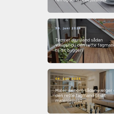
30. juni 2026
Tømrer djursland sådan
vælger du den rette fagman
til dit byggeri
04. juni 2026
Maler aalborg sådan vælger du
den rette fagmand til dit
malerprojekt