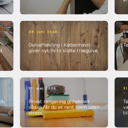
08. juni 2026
04
Gulvafhøvling i København:
T
d
giver nyt liv til slidte trægulve
31. maj 2026
31
Privat rengøring grindsted:
Tø
sådan får du et rent hjem uden
v
stress
ti