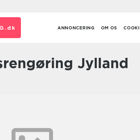
G.
dk
ANNONCERING
OM OS
COOKI
rengøring Jylland