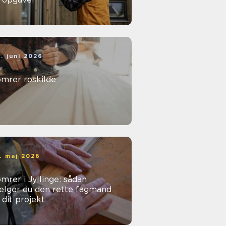
. juni 2026
ømrer roskilde
. maj 2026
mrer i Jyllinge: sådan
ælger du den rette fagmand
l dit projekt