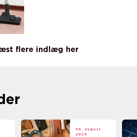
læst flere indlæg her
der
t
04. august
2026