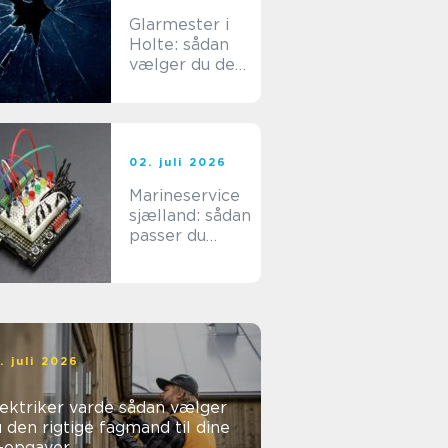
Glarmester i
Holte: sådan
vælger du den
rette fagmand
til dine
glasopgaver
02. juli 2026
Marineservice
sjælland: sådan
passer du
bedst på din
båd
. juli 2026
ktriker varde sådan vælger
 den rigtige fagmand til dine
l-opgaver