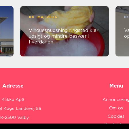
08. maj 2026
01
Vinduespudsning ringsted klar
V
udsigt og mindre besvær i
o
hverdagen
Adresse
Menu
Annoncerin
Om os
Cookies
Kontakt os