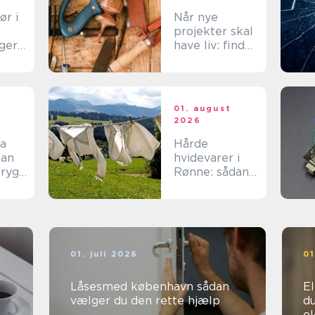
ør i
Når nye
projekter skal
ger
have liv: find
tte
den rette
spar
tømrer på
Langeland
t
01. august
2026
ma
Hårde
hvidevarer i
tryg
Rønne: sådan
v
får du mest
muligt ud af
dine maskiner
01. juli 2026
01
Låsesmed københavn sådan
Ele
vælger du den rette hjælp
du
e