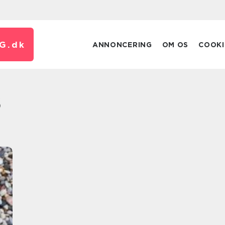
G.
dk
ANNONCERING
OM OS
COOKI
s