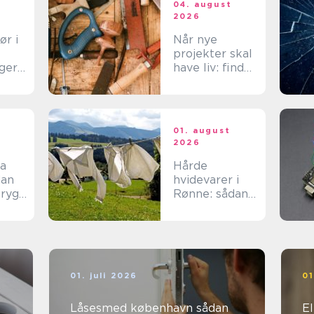
t
04. august
2026
ør i
Når nye
projekter skal
ger
have liv: find
tte
den rette
spar
tømrer på
Langeland
t
01. august
2026
ma
Hårde
hvidevarer i
tryg
Rønne: sådan
v
får du mest
muligt ud af
dine maskiner
01. juli 2026
01
Låsesmed københavn sådan
Ele