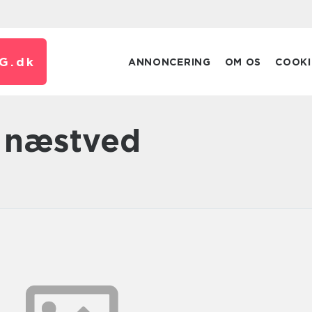
G.
dk
ANNONCERING
OM OS
COOKI
 næstved