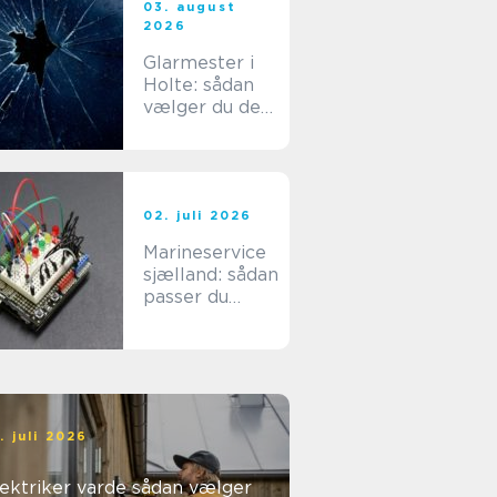
03. august
2026
Glarmester i
Holte: sådan
vælger du den
rette fagmand
til dine
glasopgaver
02. juli 2026
Marineservice
sjælland: sådan
passer du
bedst på din
båd
. juli 2026
ktriker varde sådan vælger