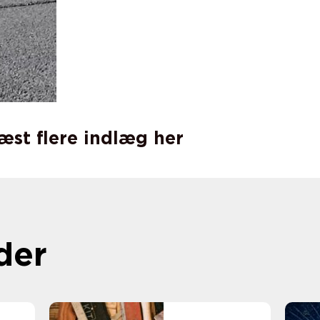
læst flere indlæg her
der