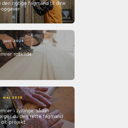
 den rigtige fagmand til dine
l-opgaver
. juni 2026
ømrer roskilde
. maj 2026
mrer i Jyllinge: sådan
ælger du den rette fagmand
l dit projekt