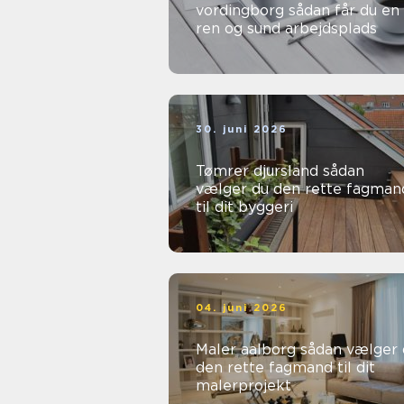
vordingborg sådan får du en
ren og sund arbejdsplads
30. juni 2026
Tømrer djursland sådan
vælger du den rette fagman
til dit byggeri
04. juni 2026
Maler aalborg sådan vælger du
den rette fagmand til dit
malerprojekt