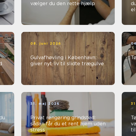
vælger du den rette hjælp
du
e
08. juni 2026
04
Gulvafhøvling i København:
T
d
giver nyt liv til slidte trægulve
31. maj 2026
31
Privat rengøring grindsted:
Tø
sådan får du et rent hjem uden
v
stress
ti