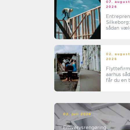
07. augus
2026
Entrepren
Silkeborg:
sådan væl
du den re
samarbejd
tner
02. augus
2026
Flyttefir
aarhus sådan
får du en 
og effekti
flytning
02. juli 2026
Erhvervsrengøring