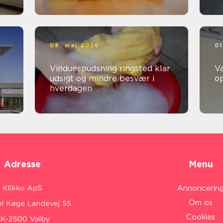
08. maj 2026
01
Vinduespudsning ringsted klar
V
udsigt og mindre besvær i
o
hverdagen
Adresse
Menu
Annoncerin
Om os
Cookies