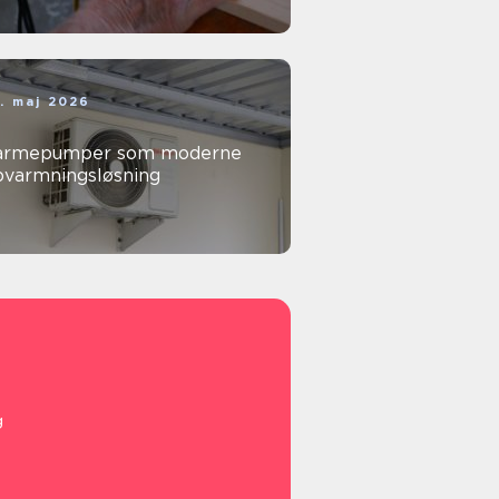
. maj 2026
armepumper som moderne
pvarmningsløsning
g