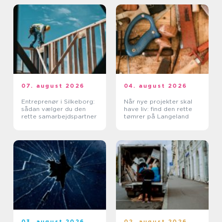
07. august 2026
04. august 2026
Entreprenør i Silkeborg:
Når nye projekter skal
sådan vælger du den
have liv: find den rette
rette samarbejdspartner
tømrer på Langeland
03. august 2026
02. august 2026