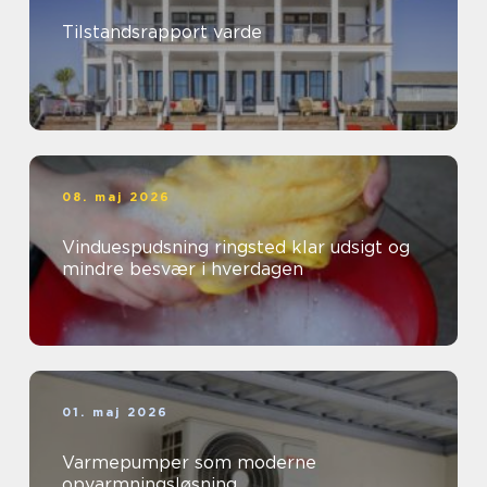
Tilstandsrapport varde
08. maj 2026
Vinduespudsning ringsted klar udsigt og
mindre besvær i hverdagen
01. maj 2026
Varmepumper som moderne
opvarmningsløsning