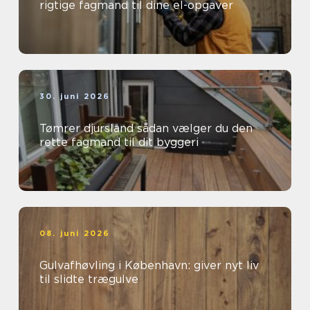
rigtige fagmand til dine el-opgaver
30. juni 2026
Tømrer djursland sådan vælger du den
rette fagmand til dit byggeri
08. juni 2026
Gulvafhøvling i København: giver nyt liv
til slidte trægulve