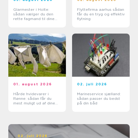
Glarmester i Holte:
Flyttefirma aarhus sådan
sådan vælger du den
får du en tryg og effektiv
rette fagmand til dine
flytning
glasopgaver
01. august 2026
02. juli 2026
Hårde hvidevarer i
Marineservice sjælland:
Rønne: sådan får du
sådan passer du bedst
mest muligt ud af dine
på din båd
maskiner
02. juli 2026