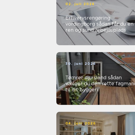
02. juli 2026
Erhvervsrengøring
vordingborg sådan får du en
ren og sund arbejdsplads
30. juni 2026
Tømrer djursland sådan
vælger du den rette fagman
til dit byggeri
04. juni 2026