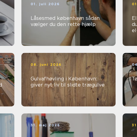
01. juli 2026
01
Låsesmed københavn sådan
Ele
vælger du den rette hjælp
du
e
08. juni 2026
04
Gulvafhøvling i København:
T
d
giver nyt liv til slidte trægulve
31. maj 2026
31