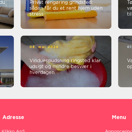
Privat rengøring grindsted:
Tø
sådan får du et rent hjem uden
v
stress
ti
08. maj 2026
01
Vinduespudsning ringsted klar
V
udsigt og mindre besvær i
o
hverdagen
Adresse
Menu
Annoncerin