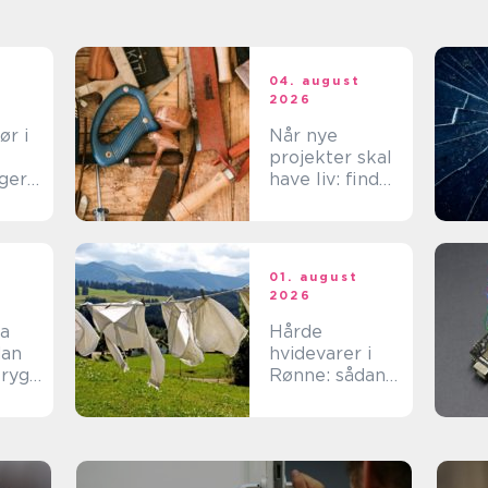
t
04. august
2026
ør i
Når nye
projekter skal
ger
have liv: find
tte
den rette
spar
tømrer på
Langeland
t
01. august
2026
ma
Hårde
hvidevarer i
tryg
Rønne: sådan
v
får du mest
muligt ud af
dine maskiner