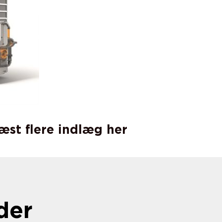
læst flere indlæg her
der