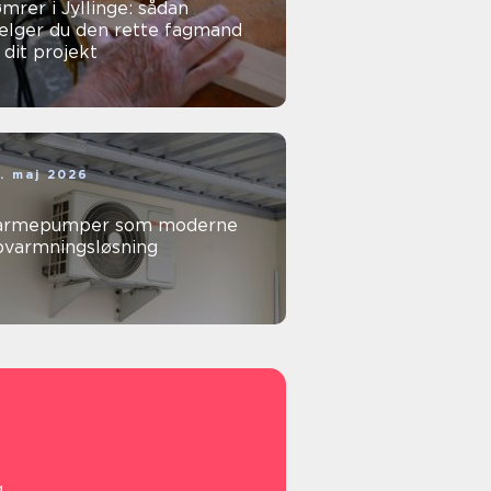
mrer i Jyllinge: sådan
ælger du den rette fagmand
l dit projekt
. maj 2026
armepumper som moderne
pvarmningsløsning
g