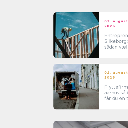
07. augus
2026
Entrepren
Silkeborg:
sådan væl
du den re
samarbejd
tner
02. augus
2026
Flyttefir
aarhus sådan
får du en 
og effekti
flytning