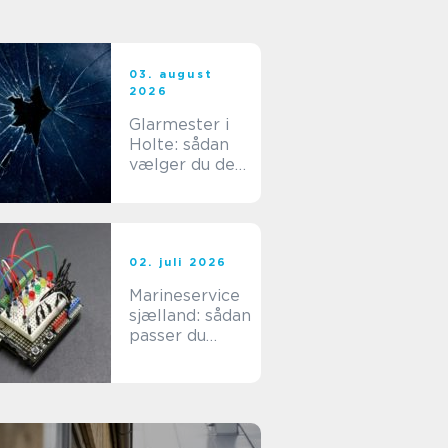
03. august
2026
Glarmester i
Holte: sådan
vælger du den
rette fagmand
til dine
glasopgaver
02. juli 2026
Marineservice
sjælland: sådan
passer du
bedst på din
båd