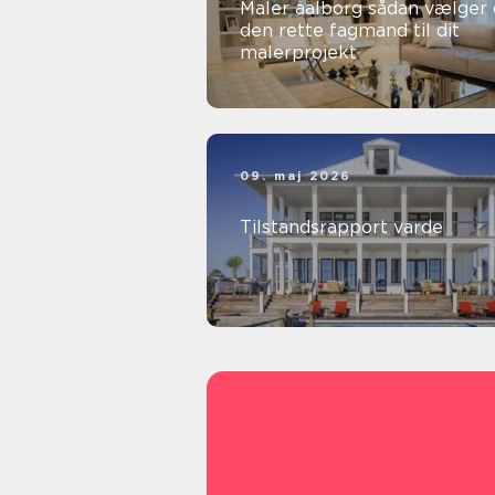
Maler aalborg sådan vælger du
den rette fagmand til dit
malerprojekt
09. maj 2026
Tilstandsrapport varde