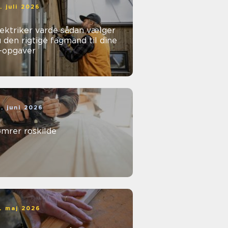
. juli 2026
ktriker varde sådan vælger
 den rigtige fagmand til dine
l-opgaver
. juni 2026
ømrer roskilde
. maj 2026