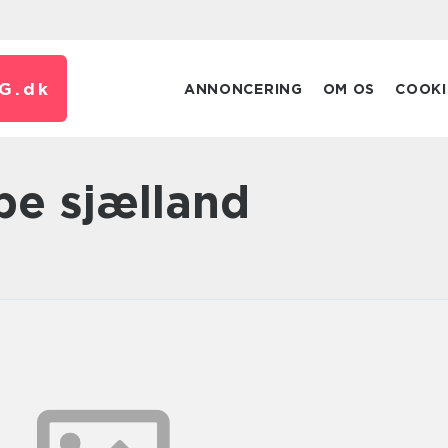
G.
dk
ANNONCERING
OM OS
COOKI
e sjælland