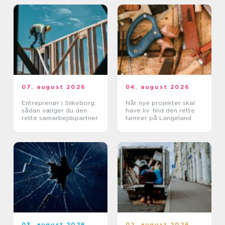
07. august 2026
04. august 2026
Entreprenør i Silkeborg:
Når nye projekter skal
sådan vælger du den
have liv: find den rette
rette samarbejdspartner
tømrer på Langeland
03. august 2026
02. august 2026