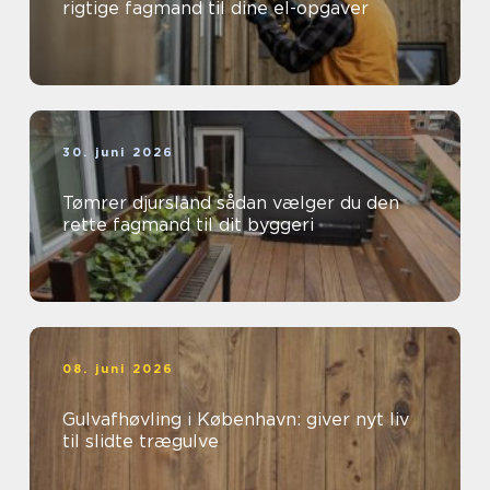
rigtige fagmand til dine el-opgaver
30. juni 2026
Tømrer djursland sådan vælger du den
rette fagmand til dit byggeri
08. juni 2026
Gulvafhøvling i København: giver nyt liv
til slidte trægulve