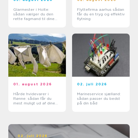
Glarmester i Holte:
Flyttefirma aarhus sådan
sådan vælger du den
får du en tryg og effektiv
rette fagmand til dine
flytning
glasopgaver
01. august 2026
02. juli 2026
Hårde hvidevarer i
Marineservice sjælland:
Rønne: sådan får du
sådan passer du bedst
mest muligt ud af dine
på din båd
maskiner
02. juli 2026