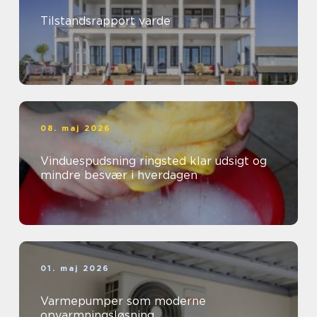
Tilstandsrapport varde
08. maj 2026
Vinduespudsning ringsted klar udsigt og
mindre besvær i hverdagen
01. maj 2026
Varmepumper som moderne
opvarmningsløsning