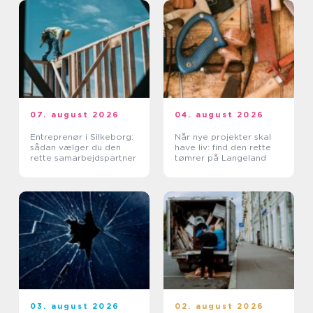
07. august 2026
04. august 2026
Entreprenør i Silkeborg:
Når nye projekter skal
sådan vælger du den
have liv: find den rette
rette samarbejdspartner
tømrer på Langeland
03. august 2026
02. august 2026