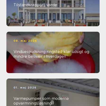
Tilstandsrapport varde
08. maj 2026
Vinduespudsning ringsted klar udsigt og
mindre besvær i hverdagen
01. maj 2026
Varmepumper som moderne
opvarmningsløsning