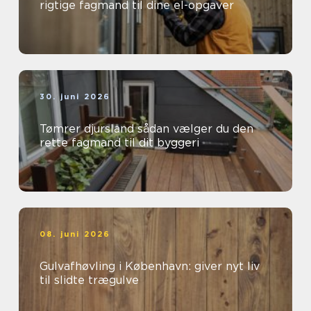
rigtige fagmand til dine el-opgaver
30. juni 2026
Tømrer djursland sådan vælger du den
rette fagmand til dit byggeri
08. juni 2026
Gulvafhøvling i København: giver nyt liv
til slidte trægulve