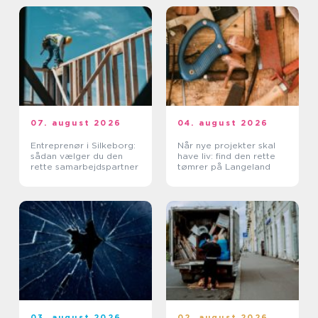
07. august 2026
04. august 2026
Entreprenør i Silkeborg:
Når nye projekter skal
sådan vælger du den
have liv: find den rette
rette samarbejdspartner
tømrer på Langeland
03. august 2026
02. august 2026