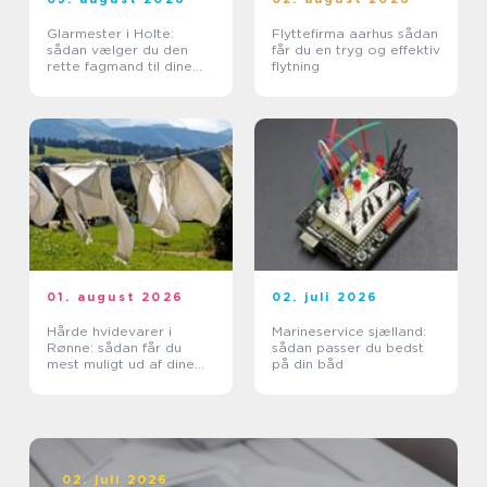
Glarmester i Holte:
Flyttefirma aarhus sådan
sådan vælger du den
får du en tryg og effektiv
rette fagmand til dine
flytning
glasopgaver
01. august 2026
02. juli 2026
Hårde hvidevarer i
Marineservice sjælland:
Rønne: sådan får du
sådan passer du bedst
mest muligt ud af dine
på din båd
maskiner
02. juli 2026