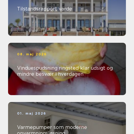
Tilstandsrapport varde
08. maj 2026
Vinduespudsning ringsted klar udsigt og
mindre besvær i hverdagen
01. maj 2026
Varmepumper som moderne
opvarmningsløsning