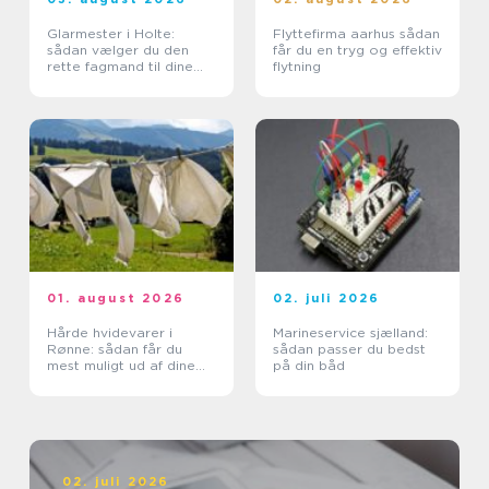
Glarmester i Holte:
Flyttefirma aarhus sådan
sådan vælger du den
får du en tryg og effektiv
rette fagmand til dine
flytning
glasopgaver
01. august 2026
02. juli 2026
Hårde hvidevarer i
Marineservice sjælland:
Rønne: sådan får du
sådan passer du bedst
mest muligt ud af dine
på din båd
maskiner
02. juli 2026