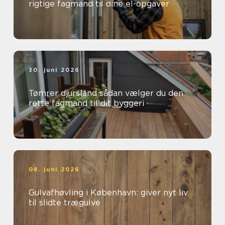
rigtige fagmand til dine el-opgaver
30. juni 2026
Tømrer djursland sådan vælger du den
rette fagmand til dit byggeri
08. juni 2026
Gulvafhøvling i København: giver nyt liv
til slidte trægulve