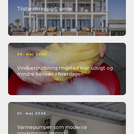
Tilstandsrapport varde
08. maj 2026
Vinduespudsning ringsted klar udsigt og
mindre besvær i hverdagen
01. maj 2026
Varmepumper som moderne
opvarmningsløsning