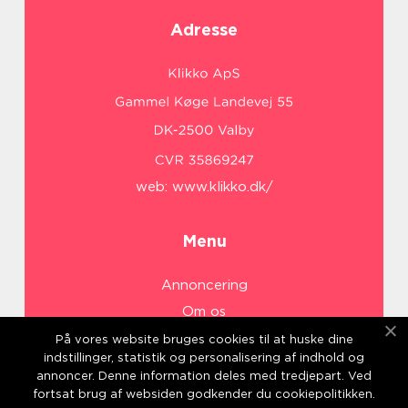
Adresse
web:
www.klikko.dk/
Menu
Annoncering
Om os
Cookies
På vores website bruges cookies til at huske dine
indstillinger, statistik og personalisering af indhold og
Kontakt os
annoncer. Denne information deles med tredjepart. Ved
Sitemap
fortsat brug af websiden godkender du cookiepolitikken.