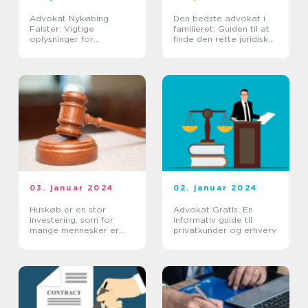
Advokat Nykøbing
Den bedste advokat i
Falster: Vigtige
familieret: Guiden til at
oplysninger for
finde den rette juridiske
interesserede parter
repræsentation
03. januar 2024
02. januar 2024
Huskøb er en stor
Advokat Gratis: En
investering, som for
informativ guide til
mange mennesker er
privatkunder og erhverv
den største investering i
deres liv