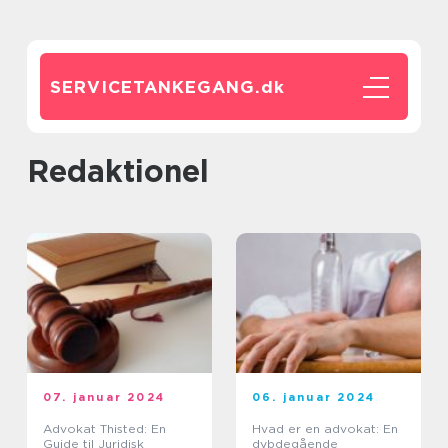
SERVICETANKEGANG.
dk
redaktionel
07. januar 2024
06. januar 2024
Advokat Thisted: En
Hvad er en advokat: En
Guide til Juridisk
dybdegående