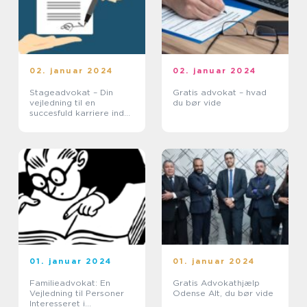
02. januar 2024
02. januar 2024
Stageadvokat – Din
Gratis advokat – hvad
vejledning til en
du bør vide
succesfuld karriere inden
for jura
01. januar 2024
01. januar 2024
Familieadvokat: En
Gratis Advokathjælp
Vejledning til Personer
Odense Alt, du bør vide
Interesseret i