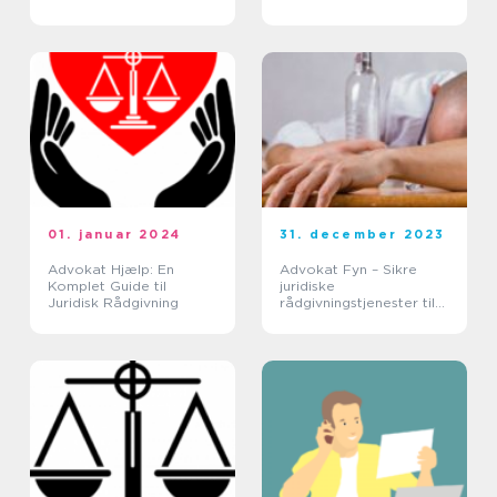
Familieretssager
01. januar 2024
31. december 2023
Advokat Hjælp: En
Advokat Fyn – Sikre
Komplet Guide til
juridiske
Juridisk Rådgivning
rådgivningstjenester til
privatkunder og erhverv