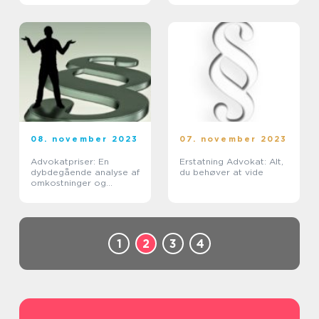
Køge gennem tiden
08. november 2023
07. november 2023
Advokatpriser: En
Erstatning Advokat: Alt,
dybdegående analyse af
du behøver at vide
omkostninger og
udviklingen over tid
1
2
3
4