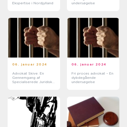
Ekspertise i Nordjylland
undersøgelse
06. januar 2024
06. januar 2024
Advokat Skive: En
Fri proces advokat – En
Gennemgang af
dybdegående
Specialiserede Juridiske
undersøgelse
Tjenester