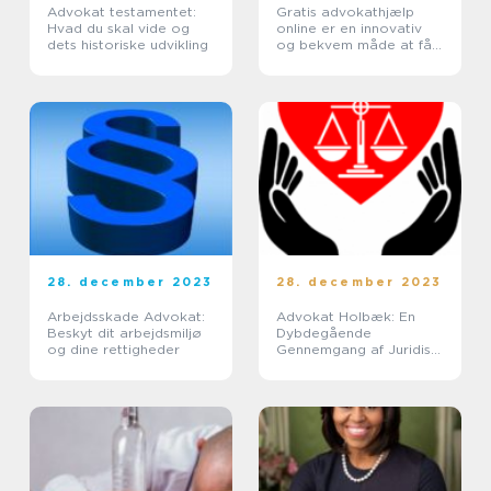
Advokat testamentet:
Gratis advokathjælp
Hvad du skal vide og
online er en innovativ
dets historiske udvikling
og bekvem måde at få
juridisk rådgivning på
uden at skulle bekymre
sig om høje
omkostninger eller
besværet ...
28. december 2023
28. december 2023
Arbejdsskade Advokat:
Advokat Holbæk: En
Beskyt dit arbejdsmiljø
Dybdegående
og dine rettigheder
Gennemgang af Juridisk
Rådgivning i Holbæk